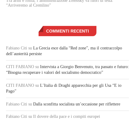
Tra armi e follia, l’amministrazione Zelensky va fuori di testa:
“Arriveremo al Cremlino”
COMMENTI RECENTI
Fabiano Citi
su
La Grecia esce dalla “Red zone”, ma il contraccolpo
dell’austerità persiste
CITI FABIANO
su
Intervista a Giorgio Benvenuto, tra passato e futuro:
“Bisogna recuperare i valori del socialismo democratico”
CITI FABIANO
su
L’Italia di Draghi apparecchia per gli Usa “E io
Pago”
Fabiano Citi
su
Dalla sconfitta socialista un’occasione per riflettere
Fabiano Citi
su Il dovere della pace e i compiti europei