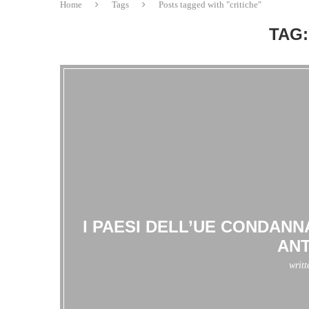
Home
Tags
Posts tagged with "critiche"
TAG:
I PAESI DELL’UE CONDAN
ANT
writ