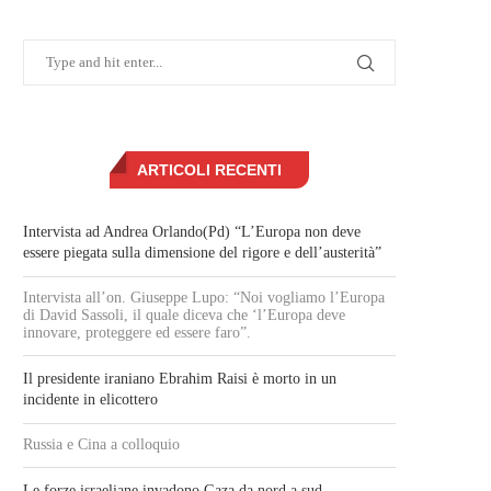
ARTICOLI RECENTI
Intervista ad Andrea Orlando(Pd) “L’Europa non deve
essere piegata sulla dimensione del rigore e dell’austerità”
Intervista all’on. Giuseppe Lupo: “Noi vogliamo l’Europa
di David Sassoli, il quale diceva che ‘l’Europa deve
innovare, proteggere ed essere faro”.
Il presidente iraniano Ebrahim Raisi è morto in un
incidente in elicottero
Russia e Cina a colloquio
Le forze israeliane invadono Gaza da nord a sud