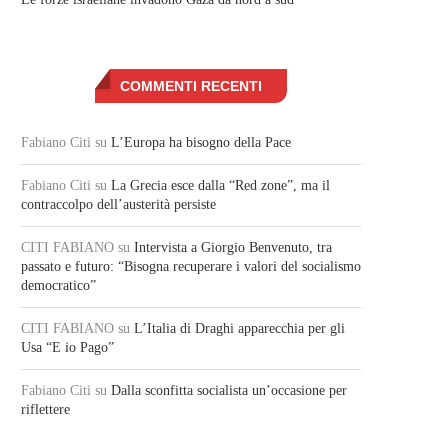
COMMENTI RECENTI
Fabiano Citi
su
L’Europa ha bisogno della Pace
Fabiano Citi
su
La Grecia esce dalla “Red zone”, ma il
contraccolpo dell’austerità persiste
CITI FABIANO
su
Intervista a Giorgio Benvenuto, tra
passato e futuro: “Bisogna recuperare i valori del socialismo
democratico”
CITI FABIANO
su
L’Italia di Draghi apparecchia per gli
Usa “E io Pago”
Fabiano Citi
su
Dalla sconfitta socialista un’occasione per
riflettere