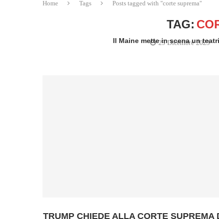
Home
Tags
Posts tagged with "corte suprema"
TAG:
CO
Il Maine mette in scena un teat
29 Dicembre 2023
writt
TRUMP CHIEDE ALLA CORTE SUPREMA 