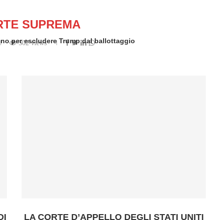
RTE SUPREMA
rino per escludere Trump dal ballottaggio
502 views
en by
Redazione
DI
LA CORTE D’APPELLO DEGLI STATI UNITI