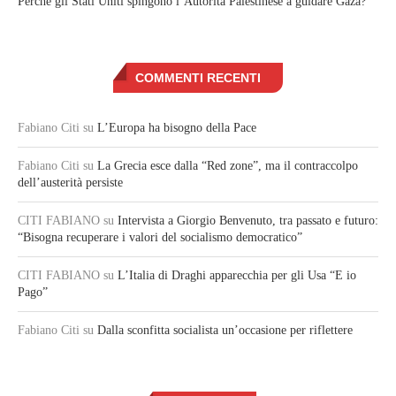
Perché gli Stati Uniti spingono l’Autorità Palestinese a guidare Gaza?
COMMENTI RECENTI
Fabiano Citi
su
L’Europa ha bisogno della Pace
Fabiano Citi
su
La Grecia esce dalla “Red zone”, ma il contraccolpo
dell’austerità persiste
CITI FABIANO
su
Intervista a Giorgio Benvenuto, tra passato e futuro:
“Bisogna recuperare i valori del socialismo democratico”
CITI FABIANO
su
L’Italia di Draghi apparecchia per gli Usa “E io
Pago”
Fabiano Citi
su
Dalla sconfitta socialista un’occasione per riflettere