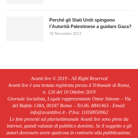
Perché gli Stati Uniti spingono
l’Autorità Palestinese a guidare Gaza?
18 Novembre 2023
Avanti live © 2019 - All Right Reserved
Avanti live è una testata registrata presso il Tribunale di Roma,
n. 126 del 10 Ottobre 2019
Giornale Socialista, Legale rappresentante Omar Simone – Via
del Bufalo 138A, 00187 Roma – Tel.06. 8841463 - Email:
info@avantilive.it - P.Iva: 11058950962
Le foto presenti sul plurisettimanale Avanti live sono prese da
internet, quindi valutate di pubblico dominio. Se il soggetto o gli
autori dovessero avere qualcosa in contrario alla pubblicazione,