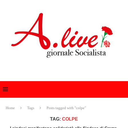
Home
Tags
Posts tagged with "colpe"
TAG:
COLPE