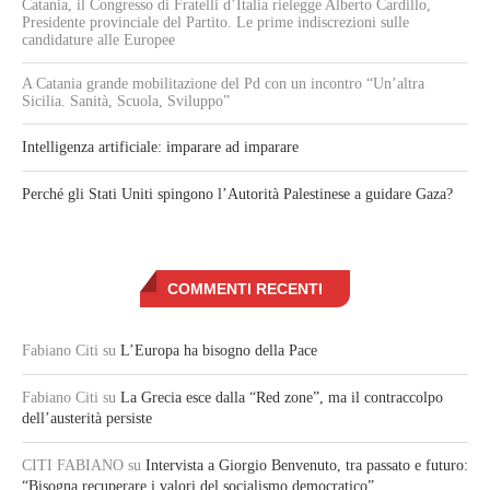
Catania, il Congresso di Fratelli d’Italia rielegge Alberto Cardillo,
Presidente provinciale del Partito. Le prime indiscrezioni sulle
candidature alle Europee
A Catania grande mobilitazione del Pd con un incontro “Un’altra
Sicilia. Sanità, Scuola, Sviluppo”
Intelligenza artificiale: imparare ad imparare
Perché gli Stati Uniti spingono l’Autorità Palestinese a guidare Gaza?
COMMENTI RECENTI
Fabiano Citi
su
L’Europa ha bisogno della Pace
Fabiano Citi
su
La Grecia esce dalla “Red zone”, ma il contraccolpo
dell’austerità persiste
CITI FABIANO
su
Intervista a Giorgio Benvenuto, tra passato e futuro:
“Bisogna recuperare i valori del socialismo democratico”