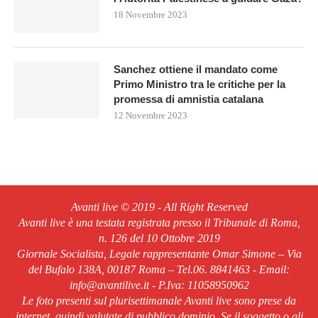
18 Novembre 2023
Sanchez ottiene il mandato come
Primo Ministro tra le critiche per la
promessa di amnistia catalana
12 Novembre 2023
Avanti live © 2019 - All Right Reserved
Avanti live è una testata registrata presso il Tribunale di Roma,
n. 126 del 10 Ottobre 2019
Giornale Socialista, Legale rappresentante Omar Simone – Via
del Bufalo 138A, 00187 Roma – Tel.06. 8841463 - Email:
info@avantilive.it - P.Iva: 11058950962
Le foto presenti sul plurisettimanale Avanti live sono prese da
internet, quindi valutate di pubblico dominio. Se il soggetto o gli