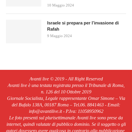
10 Maggio 2024
Israele si prepara per l’invasione di
Rafah
9 Maggio 2024
Avanti live © 2019 - All Right Reserved
Avanti live è una testata registrata presso il Tribunale di Roma,
n. 126 del 10 Ottobre 2019
Giornale Socialista, Legale rappresentante Omar Simone – Via
del Bufalo 138A, 00187 Roma – Tel.06. 8841463 - Email:
info@avantilive.it - P.Iva: 11058950962
Le foto presenti sul plurisettimanale Avanti live sono prese da
internet, quindi valutate di pubblico dominio. Se il soggetto o gli
autori dovessero avere qualcosa in contrario alla pubblicazione,