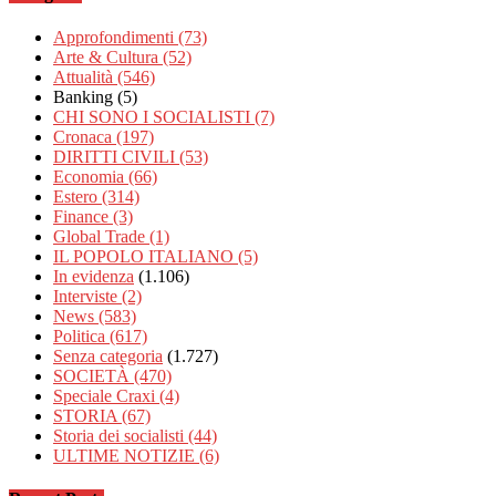
Approfondimenti
(73)
Arte & Cultura
(52)
Attualità
(546)
Banking
(5)
CHI SONO I SOCIALISTI
(7)
Cronaca
(197)
DIRITTI CIVILI
(53)
Economia
(66)
Estero
(314)
Finance
(3)
Global Trade
(1)
IL POPOLO ITALIANO
(5)
In evidenza
(1.106)
Interviste
(2)
News
(583)
Politica
(617)
Senza categoria
(1.727)
SOCIETÀ
(470)
Speciale Craxi
(4)
STORIA
(67)
Storia dei socialisti
(44)
ULTIME NOTIZIE
(6)