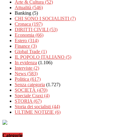
Arte & Cultura
(52)
Attualità
(546)
Banking
(5)
CHI SONO I SOCIALISTI
(7)
Cronaca
(197)
DIRITTI CIVILI
(53)
Economia
(66)
Estero
(314)
Finance
(3)
Global Trade
(1)
IL POPOLO ITALIANO
(5)
In evidenza
(1.106)
Interviste
(2)
News
(583)
Politica
(617)
Senza categoria
(1.727)
SOCIETÀ
(470)
Speciale Craxi
(4)
STORIA
(67)
Storia dei socialisti
(44)
ULTIME NOTIZIE
(6)
Categorie