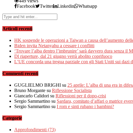
449 views
Facebook
Twitter
Linkedin
Whatsapp
Articoli recenti
HK sospende le operazioni a Taiwan a causa dell’aumento delle
Biden invita Netanyahu a cessare i conflitti
‘Trovare l’alba dentro l’imbrunire’ sarà davvero dura senza il 
Dl riaperture, dal 21 giugno verrà abolito coprifuoco
L’UE concorda una tregua parziale con gli Stati Uniti sui dazi 
Commenti recenti
GUGLIELMO BRIGHI
su
25 aprile: L’alba di una era in difes
Bruno Morgante
su
Riflessione Socialista
Giancarlo Calidori
su
Riflessioni per il dopo-crisi
Sergio Sammartino
su
Sardara, comitato d’affari o matrice ever
Sergio Sammartino
su
I rom e sinti rubano i bambini?
Categorie
Approfondimenti
(73)