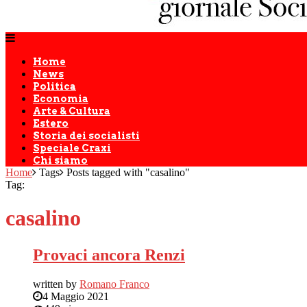
Home
News
Politica
Economia
Arte & Cultura
Estero
Storia dei socialisti
Speciale Craxi
Chi siamo
Home
Tags
Posts tagged with "casalino"
Tag:
casalino
Provaci ancora Renzi
written by
Romano Franco
4 Maggio 2021