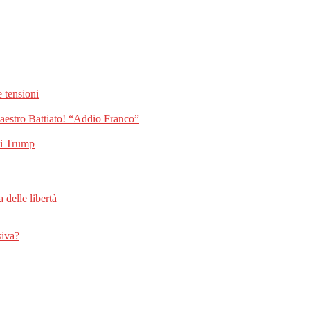
 tensioni
Maestro Battiato! “Addio Franco”
di Trump
a delle libertà
siva?