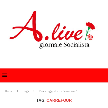
Home
Tags
Posts tagged with "carrefour"
TAG:
CARREFOUR