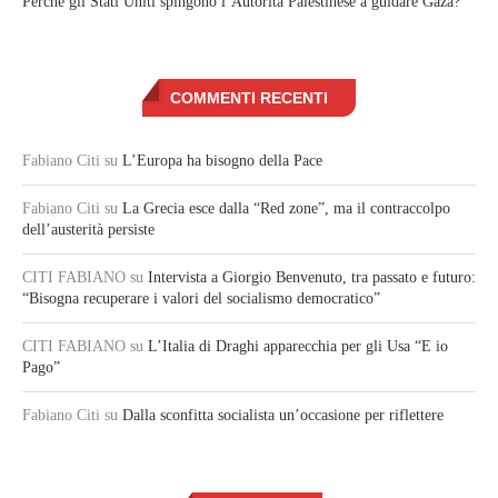
Perché gli Stati Uniti spingono l’Autorità Palestinese a guidare Gaza?
COMMENTI RECENTI
Fabiano Citi
su
L’Europa ha bisogno della Pace
Fabiano Citi
su
La Grecia esce dalla “Red zone”, ma il contraccolpo
dell’austerità persiste
CITI FABIANO
su
Intervista a Giorgio Benvenuto, tra passato e futuro:
“Bisogna recuperare i valori del socialismo democratico”
CITI FABIANO
su
L’Italia di Draghi apparecchia per gli Usa “E io
Pago”
Fabiano Citi
su
Dalla sconfitta socialista un’occasione per riflettere