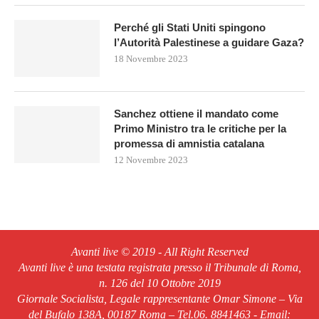
Perché gli Stati Uniti spingono
l’Autorità Palestinese a guidare Gaza?
18 Novembre 2023
Sanchez ottiene il mandato come
Primo Ministro tra le critiche per la
promessa di amnistia catalana
12 Novembre 2023
Avanti live © 2019 - All Right Reserved
Avanti live è una testata registrata presso il Tribunale di Roma,
n. 126 del 10 Ottobre 2019
Giornale Socialista, Legale rappresentante Omar Simone – Via
del Bufalo 138A, 00187 Roma – Tel.06. 8841463 - Email: