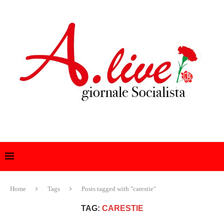
Home
Tags
Posts tagged with "carestie"
TAG:
CARESTIE