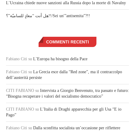
L’Ucraina chiede nuove sanzioni alla Russia dopo la morte di Navalny
هل أنت “معادٍ للساميّة”؟!!/Sei un'”antisemita”?!!
COMMENTI RECENTI
Fabiano Citi
su
L’Europa ha bisogno della Pace
Fabiano Citi
su
La Grecia esce dalla “Red zone”, ma il contraccolpo
dell’austerità persiste
CITI FABIANO
su
Intervista a Giorgio Benvenuto, tra passato e futuro:
“Bisogna recuperare i valori del socialismo democratico”
CITI FABIANO
su
L’Italia di Draghi apparecchia per gli Usa “E io
Pago”
Fabiano Citi
su
Dalla sconfitta socialista un’occasione per riflettere