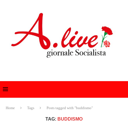
Home
Tags
Posts tagged with "buddismo"
TAG:
BUDDISMO