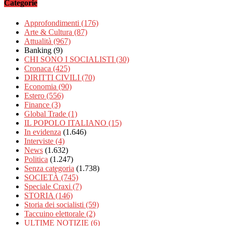
Categorie
Approfondimenti
(176)
Arte & Cultura
(87)
Attualità
(967)
Banking
(9)
CHI SONO I SOCIALISTI
(30)
Cronaca
(425)
DIRITTI CIVILI
(70)
Economia
(90)
Estero
(556)
Finance
(3)
Global Trade
(1)
IL POPOLO ITALIANO
(15)
In evidenza
(1.646)
Interviste
(4)
News
(1.632)
Politica
(1.247)
Senza categoria
(1.738)
SOCIETÀ
(745)
Speciale Craxi
(7)
STORIA
(146)
Storia dei socialisti
(59)
Taccuino elettorale
(2)
ULTIME NOTIZIE
(6)