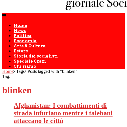
Home
News
Politica
Economia
Arte & Cultura
Estero
Storia dei socialisti
Speciale Craxi
Chi siamo
Home
Tags
Posts tagged with "blinken"
Tag:
blinken
Afghanistan: I combattimenti di
strada infuriano mentre i talebani
attaccano le città