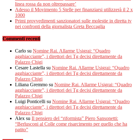
linea rossa da non oltrepassare’
Adesso il Movimento 5 Stelle per finanziarsi utilizzerà il 2 x
1000
Primi provvedimenti sanzionatori sulle molestie in diretta tv
nei confronti della giornalista Greta Beccaglia
Commenti recenti
Carlo
su
Nomine Rai. Allarme Usigrai: “Quadro
agghiacciante”, i direttori dei Tg decisi direttamente da
Palazzo Chigi
Cesare Lastella
su
Nomine Rai. Allarme Usigrai: “Quadro
agghiacciante”, i direttori dei Tg decisi direttamente da
Palazzo Chigi
Liliana Gremmo
su
Nomine Rai. Allarme Usigrai: “Quadro
agghiacciante”, i direttori dei Tg decisi direttamente da
Palazzo Chigi
Luigi Ponticelli
su
Nomine Rai. Allarme Usigrai: “Quadro
agghiacciante”, i direttori dei Tg decisi direttamente da
Palazzo Chigi
Alex
su
Il pensiero del “riformista” Piero Sansonetti:
“Berlusconi al Colle come risarcimento per quello che ha
patito”