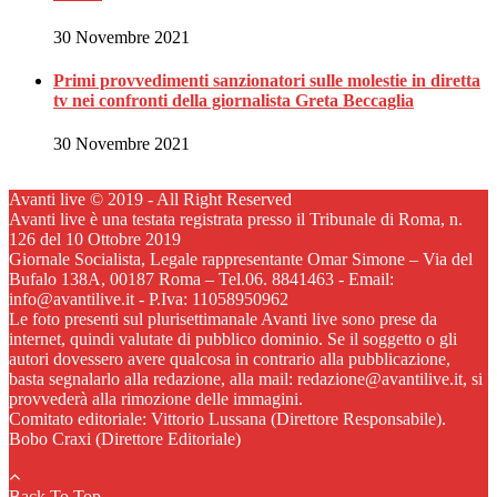
30 Novembre 2021
Primi provvedimenti sanzionatori sulle molestie in diretta
tv nei confronti della giornalista Greta Beccaglia
30 Novembre 2021
Avanti live © 2019 - All Right Reserved
Avanti live è una testata registrata presso il Tribunale di Roma, n.
126 del 10 Ottobre 2019
Giornale Socialista, Legale rappresentante Omar Simone – Via del
Bufalo 138A, 00187 Roma – Tel.06. 8841463 - Email:
info@avantilive.it - P.Iva: 11058950962
Le foto presenti sul plurisettimanale Avanti live sono prese da
internet, quindi valutate di pubblico dominio. Se il soggetto o gli
autori dovessero avere qualcosa in contrario alla pubblicazione,
basta segnalarlo alla redazione, alla mail: redazione@avantilive.it, si
provvederà alla rimozione delle immagini.
Comitato editoriale: Vittorio Lussana (Direttore Responsabile).
Bobo Craxi (Direttore Editoriale)
Back To Top