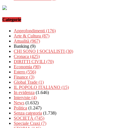
Categorie
Approfondimenti
(176)
Arte & Cultura
(87)
Attualità
(967)
Banking
(9)
CHI SONO I SOCIALISTI
(30)
Cronaca
(425)
DIRITTI CIVILI
(70)
Economia
(90)
Estero
(556)
Finance
(3)
Global Trade
(1)
IL POPOLO ITALIANO
(15)
In evidenza
(1.646)
Interviste
(4)
News
(1.632)
Politica
(1.247)
Senza categoria
(1.738)
SOCIETÀ
(745)
Speciale Craxi
(7)