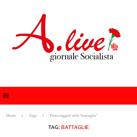
Home
Tags
Posts tagged with "battaglie"
TAG:
BATTAGLIE