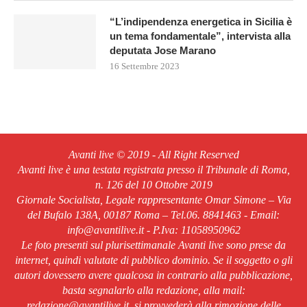
“L’indipendenza energetica in Sicilia è
un tema fondamentale”, intervista alla
deputata Jose Marano
16 Settembre 2023
Avanti live © 2019 - All Right Reserved
Avanti live è una testata registrata presso il Tribunale di Roma,
n. 126 del 10 Ottobre 2019
Giornale Socialista, Legale rappresentante Omar Simone – Via
del Bufalo 138A, 00187 Roma – Tel.06. 8841463 - Email:
info@avantilive.it - P.Iva: 11058950962
Le foto presenti sul plurisettimanale Avanti live sono prese da
internet, quindi valutate di pubblico dominio. Se il soggetto o gli
autori dovessero avere qualcosa in contrario alla pubblicazione,
basta segnalarlo alla redazione, alla mail:
redazione@avantilive.it, si provvederà alla rimozione delle