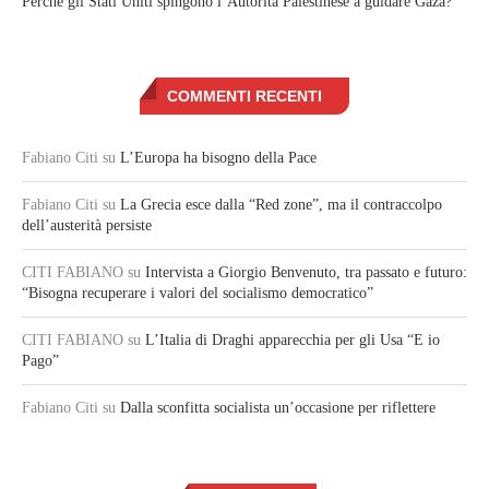
Perché gli Stati Uniti spingono l’Autorità Palestinese a guidare Gaza?
COMMENTI RECENTI
Fabiano Citi
su
L’Europa ha bisogno della Pace
Fabiano Citi
su
La Grecia esce dalla “Red zone”, ma il contraccolpo
dell’austerità persiste
CITI FABIANO
su
Intervista a Giorgio Benvenuto, tra passato e futuro:
“Bisogna recuperare i valori del socialismo democratico”
CITI FABIANO
su
L’Italia di Draghi apparecchia per gli Usa “E io
Pago”
Fabiano Citi
su
Dalla sconfitta socialista un’occasione per riflettere