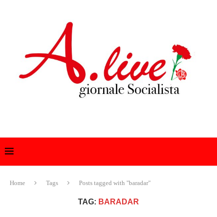
Home
Tags
Posts tagged with "baradar"
TAG:
BARADAR