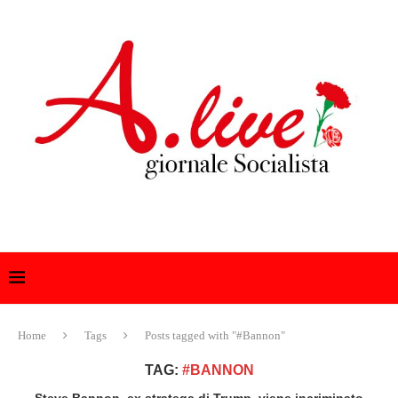
Home
Tags
Posts tagged with "#Bannon"
TAG:
#BANNON