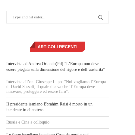
ARTICOLI RECENTI
Intervista ad Andrea Orlando(Pd) “L’Europa non deve
essere piegata sulla dimensione del rigore e dell’austerità”
Intervista all’on. Giuseppe Lupo: “Noi vogliamo l’Europa
di David Sassoli, il quale diceva che ‘l’Europa deve
innovare, proteggere ed essere faro”.
Il presidente iraniano Ebrahim Raisi è morto in un
incidente in elicottero
Russia e Cina a colloquio
Le forze israeliane invadono Gaza da nord a sud