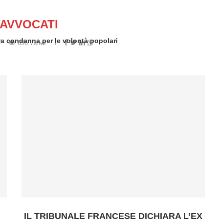
AVVOCATI
era condanna per le volontà popolari
696 views
 by
Romano Franco
IL TRIBUNALE FRANCESE DICHIARA L’EX