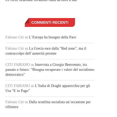
COMMENTI RECENTI
Fabiano Citi
su
L’Europa ha bisogno della Pace
Fabiano Citi
su
La Grecia esce dalla “Red zone”, ma il
contraccolpo dell’austerità persiste
CITI FABIANO
su
Intervista a Giorgio Benvenuto, tra
passato e futuro: “Bisogna recuperare i valori del socialismo
democratico”
CITI FABIANO
su
L’Italia di Draghi apparecchia per gli
Usa “E io Pago”
Fabiano Citi
su
Dalla sconfitta socialista un’occasione per
riflettere