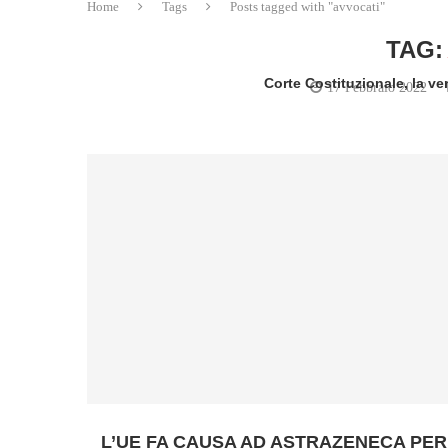
Home
Tags
Posts tagged with "avvocati"
TAG:
Corte Costituzionale, la v
17 Febbraio 2022
written
L’UE FA CAUSA AD ASTRAZENECA PER