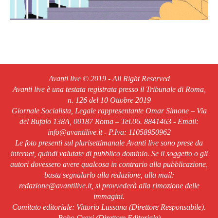
Avanti live © 2019 - All Right Reserved
Avanti live è una testata registrata presso il Tribunale di Roma,
n. 126 del 10 Ottobre 2019
Giornale Socialista, Legale rappresentante Omar Simone – Via
del Bufalo 138A, 00187 Roma – Tel.06. 8841463 - Email:
info@avantilive.it - P.Iva: 11058950962
Le foto presenti sul plurisettimanale Avanti live sono prese da
internet, quindi valutate di pubblico dominio. Se il soggetto o gli
autori dovessero avere qualcosa in contrario alla pubblicazione,
basta segnalarlo alla redazione, alla mail:
redazione@avantilive.it, si provvederà alla rimozione delle
immagini.
Comitato editoriale: Vittorio Lussana (Direttore Responsabile).
Bobo Craxi (Direttore Editoriale)