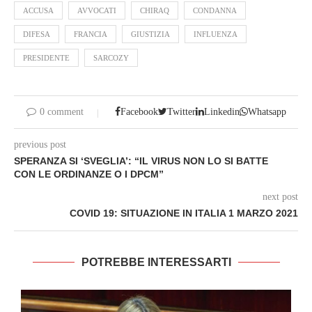
ACCUSA
AVVOCATI
CHIRAQ
CONDANNA
DIFESA
FRANCIA
GIUSTIZIA
INFLUENZA
PRESIDENTE
SARCOZY
0 comment
Facebook
Twitter
Linkedin
Whatsapp
previous post
SPERANZA SI ‘SVEGLIA’: “IL VIRUS NON LO SI BATTE
CON LE ORDINANZE O I DPCM”
next post
COVID 19: SITUAZIONE IN ITALIA 1 MARZO 2021
POTREBBE INTERESSARTI