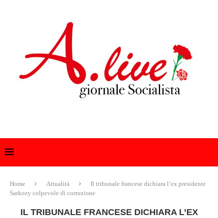
Home
Attualità
Il tribunale francese dichiara l’ex presidente
Sarkozy colpevole di corruzione
IL TRIBUNALE FRANCESE DICHIARA L’EX