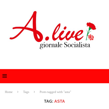
Home
Tags
Posts tagged with "asta"
TAG:
ASTA