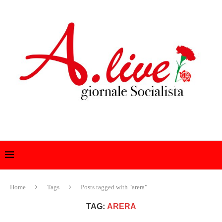
Home
Tags
Posts tagged with "arera"
TAG:
ARERA