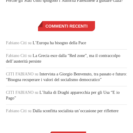
Perché gli Stati Uniti spingono l’Autorità Palestinese a guidare Gaza?
COMMENTI RECENTI
Fabiano Citi
su
L’Europa ha bisogno della Pace
Fabiano Citi
su
La Grecia esce dalla “Red zone”, ma il contraccolpo
dell’austerità persiste
CITI FABIANO
su
Intervista a Giorgio Benvenuto, tra passato e futuro:
“Bisogna recuperare i valori del socialismo democratico”
CITI FABIANO
su
L’Italia di Draghi apparecchia per gli Usa “E io
Pago”
Fabiano Citi
su
Dalla sconfitta socialista un’occasione per riflettere