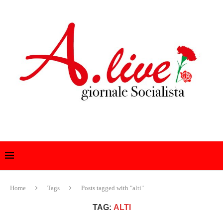
Home
Tags
Posts tagged with "alti"
TAG:
ALTI