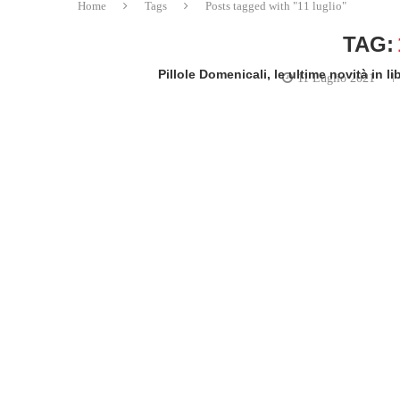
Home
Tags
Posts tagged with "11 luglio"
TAG:
Pillole Domenicali, le ultime novità in 
11 Luglio 2021
writ