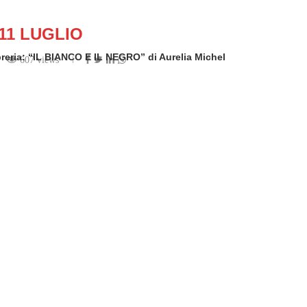
11 LUGLIO
libreria: “IL BIANCO E IL NEGRO” di Aurelia Michel
607 views
ten by
Freelance