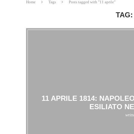
Home
Tags
Posts tagged with "11 aprile"
TAG:
11 APRILE 1814: NAPOLE
ESILIATO N
writ