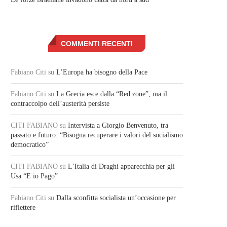
COMMENTI RECENTI
Fabiano Citi
su
L’Europa ha bisogno della Pace
Fabiano Citi
su
La Grecia esce dalla “Red zone”, ma il
contraccolpo dell’austerità persiste
CITI FABIANO
su
Intervista a Giorgio Benvenuto, tra
passato e futuro: “Bisogna recuperare i valori del socialismo
democratico”
CITI FABIANO
su
L’Italia di Draghi apparecchia per gli
Usa “E io Pago”
Fabiano Citi
su
Dalla sconfitta socialista un’occasione per
riflettere