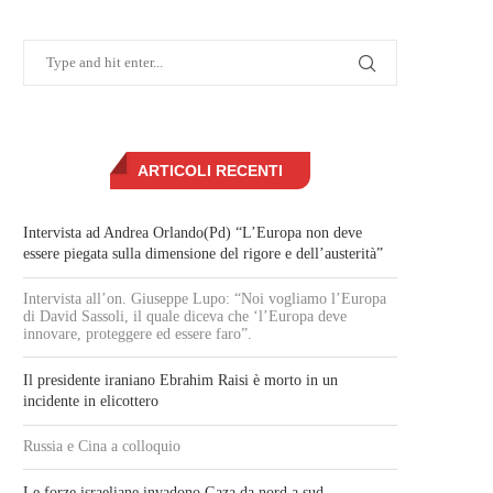
ARTICOLI RECENTI
Intervista ad Andrea Orlando(Pd) “L’Europa non deve
essere piegata sulla dimensione del rigore e dell’austerità”
Intervista all’on. Giuseppe Lupo: “Noi vogliamo l’Europa
di David Sassoli, il quale diceva che ‘l’Europa deve
innovare, proteggere ed essere faro”.
Il presidente iraniano Ebrahim Raisi è morto in un
incidente in elicottero
Russia e Cina a colloquio
Le forze israeliane invadono Gaza da nord a sud