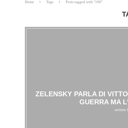
Home
Tags
Posts tagged with "100"
T
ZELENSKY PARLA DI VITT
GUERRA MA L
written