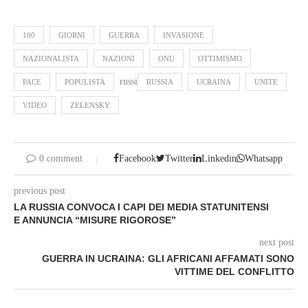
100
GIORNI
GUERRA
INVASIONE
NAZIONALISTA
NAZIONI
ONU
OTTIMISMO
russi
PACE
POPULISTA
RUSSIA
UCRAINA
UNITE
VIDEO
ZELENSKY
0 comment
Facebook
Twitter
Linkedin
Whatsapp
previous post
LA RUSSIA CONVOCA I CAPI DEI MEDIA STATUNITENSI
E ANNUNCIA “MISURE RIGOROSE”
next post
GUERRA IN UCRAINA: GLI AFRICANI AFFAMATI SONO
VITTIME DEL CONFLITTO