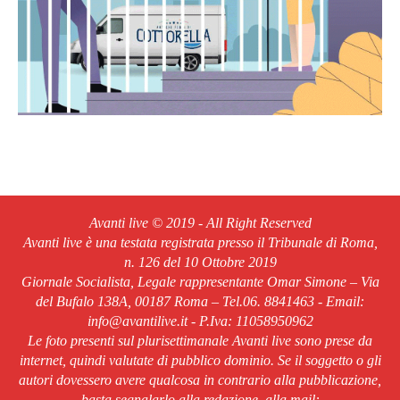
Avanti live © 2019 - All Right Reserved
Avanti live è una testata registrata presso il Tribunale di Roma,
n. 126 del 10 Ottobre 2019
Giornale Socialista, Legale rappresentante Omar Simone – Via
del Bufalo 138A, 00187 Roma – Tel.06. 8841463 - Email:
info@avantilive.it - P.Iva: 11058950962
Le foto presenti sul plurisettimanale Avanti live sono prese da
internet, quindi valutate di pubblico dominio. Se il soggetto o gli
autori dovessero avere qualcosa in contrario alla pubblicazione,
basta segnalarlo alla redazione, alla mail: