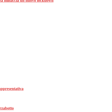
ranza minaccia un nuovo lockdown
rappresentativa
rzabotto