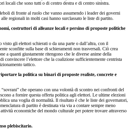
 locali che sono tutti o di centro destra e di centro sinistra.
 deboli di fronte al ruolo che vanno assumendo i leader dei governi
le regionali in molti casi hanno surclassato le liste di partito.
omi, costruttori di alleanze locali e persino di proposte politiche
sto gli elettori schierati o da una parte o dall’altra, con il
mente sconfitte sulla base di schieramenti non trasversali. Ciò crea
agione a quanti giustamente ritengono che le diverse anime della
 di convincere l’elettore che la coalizione sufficientemente centrista
sizionamento tattico.
ortare la politica su binari di proposte realiste, concrete e
i “sovrani” che operano con una volontà di scontro nei confronti del
cono a fornire questa offerta politica agli elettori. Le ultime elezioni
ica una voglia di normalità. Il risultato è che le liste dei governatori,
 nomenclatura di partito è destinata via via a contare sempre meno
le attività economiche del mondo culturale per potere trovare attraverso
so plebiscitario.