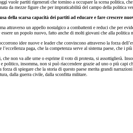
i oggi vuole partiti rigenerati che tornino a occupare la scena politica, 
a da mezze figure che per impraticabilità del campo della politica vera,
ausa della scarsa capacità dei partiti ad educare e fare crescere nuo
rma attraverso un appello nostalgico a combattenti e reduci che per evid
essere un popolo nuovo, fatto anche di molti giovani che alla politica n
 occorrono idee nuove e leader che convincono attraverso la forza dell’e
l’eccellenza paga, che la competenza serve al sistema paese, che i più 
i, che non va alle urne o esprime il voto di protesta, si assottiglierà. 
e politico, insomma, non si può riaccendere grazie ad uno o più capi ch
a forza di spiegare che la storia di questo paese merita grandi narrazioni i
ra, dalla guerra civile, dalla sconfitta militare.