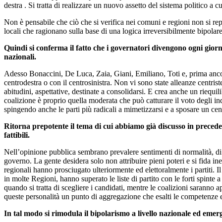
destra . Si tratta di realizzare un nuovo assetto del sistema politico a 
Non è pensabile che ciò che si verifica nei comuni e regioni non si rep
locali che ragionano sulla base di una logica irreversibilmente bipolare,
Quindi si conferma il fatto che i governatori divengono ogni giorno
nazionali.
Adesso Bonaccini, De Luca, Zaia, Giani, Emiliano, Toti e, prima ancora M
centrodestra o con il centrosinistra. Non vi sono state alleanze centrist
abitudini, aspettative, destinate a consolidarsi. E crea anche un riequi
coalizione è proprio quella moderata che può catturare il voto degli inde
spingendo anche le parti più radicali a mimetizzarsi e a sposare un cent
Ritorna prepotente il tema di cui abbiamo già discusso in precedenz
fattibili.
Nell’opinione pubblica sembrano prevalere sentimenti di normalità, di 
governo. La gente desidera solo non attribuire pieni poteri e si fida ine
regionali hanno prosciugato ulteriormente ed elettoralmente i partiti. Il
in molte Regioni, hanno superato le liste di partito con le forti spinte
quando si tratta di scegliere i candidati, mentre le coalizioni saranno 
queste personalità un punto di aggregazione che esalti le competenze e 
In tal modo si rimodula il bipolarismo a livello nazionale ed emerg