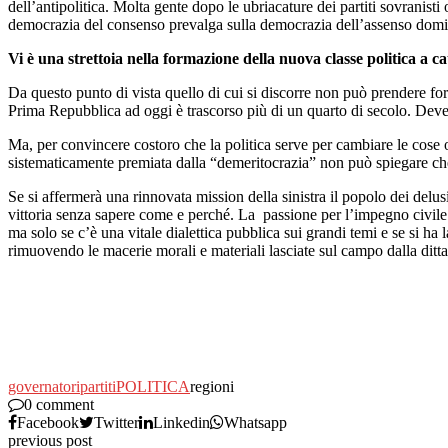
dell’antipolitica. Molta gente dopo le ubriacature dei partiti sovranist
democrazia del consenso prevalga sulla democrazia dell’assenso dominat
Vi è una strettoia nella formazione della nuova classe politica a c
Da questo punto di vista quello di cui si discorre non può prendere fo
Prima Repubblica ad oggi è trascorso più di un quarto di secolo. Deve 
Ma, per convincere costoro che la politica serve per cambiare le cose
sistematicamente premiata dalla “demeritocrazia” non può spiegare che 
Se si affermerà una rinnovata mission della sinistra il popolo dei delus
vittoria senza sapere come e perché. La passione per l’impegno civile 
ma solo se c’è una vitale dialettica pubblica sui grandi temi e se si ha l
rimuovendo le macerie morali e materiali lasciate sul campo dalla dittatu
governatori
partiti
POLITICA
regioni
0 comment
Facebook
Twitter
Linkedin
Whatsapp
previous post