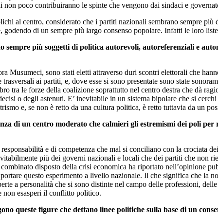
cui non poco contribuiranno le spinte che vengono dai sindaci e governatori
lichi al centro, considerato che i partiti nazionali sembrano sempre più
 godendo di un sempre più largo consenso popolare. Infatti le loro liste al
 sempre più soggetti di politica autorevoli, autoreferenziali e auton
usumeci, sono stati eletti attraverso duri scontri elettorali che hanno vi
e trasversali ai partiti, e, dove esse si sono presentate sono state sonora
libro tra le forze della coalizione soprattutto nel centro destra che dà r
cisi o degli astenuti. E’ inevitabile in un sistema bipolare che si cerchi
rismo e, se non è retto da una cultura politica, è retto tuttavia da un po
a di un centro moderato che calmieri gli estremismi dei poli per rip
responsabilità e di competenza che mal si conciliano con la crociata de
vitabilmente più dei governi nazionali e locali che dei partiti che non ries
 combinato disposto della crisi economica ha riportato nell’opinione pubbl
 a portare questo esperimento a livello nazionale. Il che significa che la
aperte a personalità che si sono distinte nel campo delle professioni, del
non esasperi il conflitto politico.
ono queste figure che dettano linee politiche sulla base di un consen