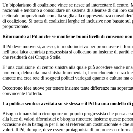
Un bipolarismo di coalizione vince se riesce ad intercettare il centro.
nazionali e tendono a consolidare un sistema di alleanze di cui loro son
elettorale proporzionale con alta soglia alla rappresentanza consoliderà
di coalizione. Si tratta di coalizioni larghe ed inclusive non basate sul
proporzionale.
Ritornando al Pd anche se mantiene buoni livelli di consenso non
Il Pd deve muoversi, adesso, in modo incisivo per promuovere il formars
nell’area laica centrista progressista si collocano un insieme di partit
che residuerà dei Cinque Stelle.
E’ una coalizione di centro sinistra alla quale può accedere anche una si
non voto, deluso da una sinistra frammentata, inconcludente senza iden
annette ma crea rete di soggetti politici variegati quanto a cultura ma co
Occorrono idee nuove per tenere insieme tante differenze ma soprattut
convincente l’offerta.
La politica sembra avvitata su sé stessa e il Pd ha una modello di g
Bisogna innanzitutto ricomporre un popolo progressista che possa assom
alla luce di valori riformistici e bisogna rimettere insieme queste pe
occasione della battaglia per il no al referendum costituzionale e che 
valori. Il Pd, dunque, deve essere protagonista di un processo riformator