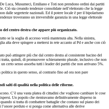
tra. De Luca, Musumeci, Emiliano e Toti non prendono ordini dai partiti
ale. Ciò sta creando tendenze consolidate nell’elettorato che la legge
on dalle segreterie nazionali. Ed il potere locale è per il bipolarismo
 tendenze troveranno un irreversibile garanzia in una legge elettorale
o del centro destra che appare più organizzato.
to se la soglia di accesso verrà mantenuta alta. Nella sinistra,
glia alta deve spingere a mettersi in rete accanto al Pd e anche con ciò
rato può attingere più che dal centro destra al consistente bacino del
i tratta, quindi, di promuovere schieramento plurale, inclusivo che non
in un certo senso assorba tutti i leader dei partiti che non arrivano 5%.
politica in questo senso, al contrario fino ad ora non pare
 salti di qualità nella politica delle riforme.
scono. C’è una vasta platea di cittadini che vogliono cambiare le cose
 dispersi. Un popolo che rientravamo definitivamente disperso in
 quando si tratta di combattere battaglie che contano sul piano dei
si l’onore perduto e si ponga come alternativa alle derive