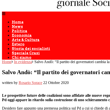
Home
News
Politica
Economia
Arte & Cultura
Estero
Storia dei socialisti
Speciale Craxi
Chi siamo
Home
In evidenza
Salvo Andò: “Il partito dei governatori cambia la
Salvo Andò: “Il partito dei governatori cam
written by
Rosario Sorace
22 Ottobre 2020
Le prospettive future delle coalizioni sono affidate alle nuove rego
Pd oggi appare in ritardo sulla costruzione di uno schieramento 
Desidero fare appunto una premessa politica sul Pd a cui si chiede di a