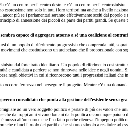
 Ma c’è un centro per il centro destra e c’è un centro per il centrosinis
o espressione non solo in tutti i loro territori ma anche a livello nazion
, ancor più se i parlamentari saranno effettivamente scelti dal popolo e n
 principio di annessione dei piccoli da parte dei partiti grandi. Se queste
 sembra capace di aggregare attorno a sé una coalizione al contrari
i di un popolo di riferimento progressista che comprenda tutti, soprattut
i e movimenti che costituiscono un arcipelago che il proporzionale con so
nistra dal forte tratto identitario. Un popolo di riferimento così struttu
tità e candidata a perdere se non rinnovata nelle idee e negli uomini. S
esa negli obiettivi in cui si riconoscono tutti i progressisti italiani che 
to occorre fermezza nel perseguire il progetto. Mentre c’è una domanda 
overno consolidato che punta alla gestione dell’esistente senza grandi
igliare ad un vero soggetto politico e parlare di più dei valori che uni
rsone che da troppi anni vivono lontani dalla politica o comunque paiono
si è mosso all’unisono e che l’ha fatto perché riteneva l’impegno politico
e che rilanci il ruolo dei partiti e che sia uno stimolo a restituire ad es