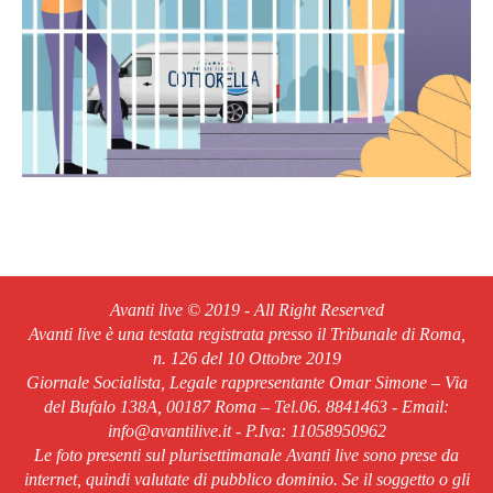
Avanti live © 2019 - All Right Reserved
Avanti live è una testata registrata presso il Tribunale di Roma,
n. 126 del 10 Ottobre 2019
Giornale Socialista, Legale rappresentante Omar Simone – Via
del Bufalo 138A, 00187 Roma – Tel.06. 8841463 - Email:
info@avantilive.it - P.Iva: 11058950962
Le foto presenti sul plurisettimanale Avanti live sono prese da
internet, quindi valutate di pubblico dominio. Se il soggetto o gli