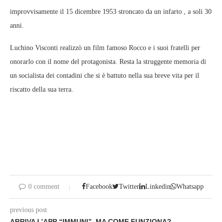
improvvisamente il 15 dicembre 1953 stroncato da un infarto , a soli 30
anni.
Luchino Visconti realizzò un film famoso Rocco e i suoi fratelli per
onorarlo con il nome del protagonista. Resta la struggente memoria di
un socialista dei contadini che si è battuto nella sua breve vita per il
riscatto della sua terra.
0 comment
Facebook
Twitter
Linkedin
Whatsapp
previous post
ARRIVA L’APP “IMMUNI”. MA COME FUNZIONA?