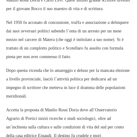
Manlio Rossi Doria e Carlo Levi. Quest’ultimo grande scrittore diventò
per il giovane Rocco il suo maestro di vita e di scrittura.
Nel 1950 fu accusato di concussione, truffa e associazione a delinquere
dai suoi avversari politici subendo l’onta di un arresto per un mese
mezzo nel carcere di Matera (che oggi è intitolato a suo nome). Si è
trattato di un complotto politico e Scotellaro fu assolto con formula
piena per non aver commesso il fatto.
Dopo questa vicenda che lo amareggio e deluso per la mancata elezione
a livello provinciale, lasciò l’attività politica per dedicarsi ad un
impegno di scrittore che metteva in luce il dramma delle popolazioni
meridionali.
Accetta la proposta di Manlio Rossi Doria dove all’Osservatorio
Agrario di Portici iniziò ricerche e studi sociologici, oltre ad
un’inchiesta sulla cultura e sulle condizioni di vita del sud per conto
della casa editrice Einaudi. Il destino fu crudele e morì