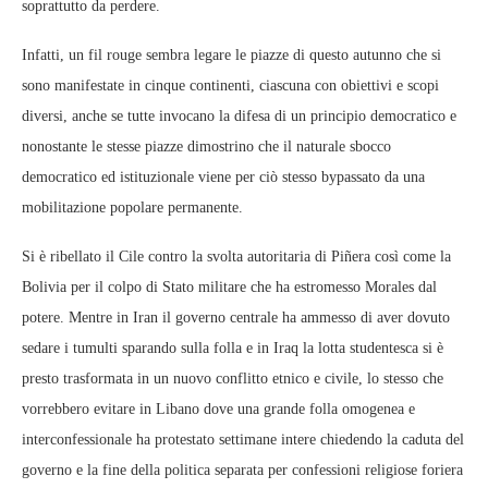
soprattutto da perdere.
Infatti, un fil rouge sembra legare le piazze di questo autunno che si
sono manifestate in cinque continenti, ciascuna con obiettivi e scopi
diversi, anche se tutte invocano la difesa di un principio democratico e
nonostante le stesse piazze dimostrino che il naturale sbocco
democratico ed istituzionale viene per ciò stesso bypassato da una
mobilitazione popolare permanente.
Si è ribellato il Cile contro la svolta autoritaria di Piñera così come la
Bolivia per il colpo di Stato militare che ha estromesso Morales dal
potere. Mentre in Iran il governo centrale ha ammesso di aver dovuto
sedare i tumulti sparando sulla folla e in Iraq la lotta studentesca si è
presto trasformata in un nuovo conflitto etnico e civile, lo stesso che
vorrebbero evitare in Libano dove una grande folla omogenea e
interconfessionale ha protestato settimane intere chiedendo la caduta del
governo e la fine della politica separata per confessioni religiose foriera