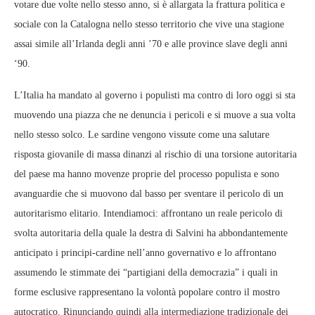
votare due volte nello stesso anno, si è allargata la frattura politica e
sociale con la Catalogna nello stesso territorio che vive una stagione
assai simile all’Irlanda degli anni ’70 e alle province slave degli anni
‘90.
L’Italia ha mandato al governo i populisti ma contro di loro oggi si sta
muovendo una piazza che ne denuncia i pericoli e si muove a sua volta
nello stesso solco. Le sardine vengono vissute come una salutare
risposta giovanile di massa dinanzi al rischio di una torsione autoritaria
del paese ma hanno movenze proprie del processo populista e sono
avanguardie che si muovono dal basso per sventare il pericolo di un
autoritarismo elitario. Intendiamoci: affrontano un reale pericolo di
svolta autoritaria della quale la destra di Salvini ha abbondantemente
anticipato i principi-cardine nell’anno governativo e lo affrontano
assumendo le stimmate dei “partigiani della democrazia” i quali in
forme esclusive rappresentano la volontà popolare contro il mostro
autocratico. Rinunciando quindi alla intermediazione tradizionale dei