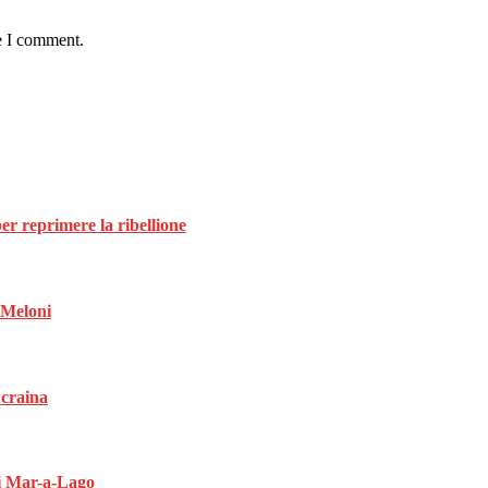
e I comment.
per reprimere la ribellione
a Meloni
Ucraina
di Mar-a-Lago