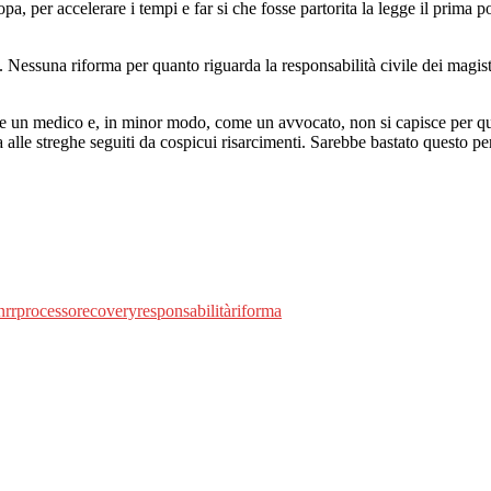
 per accelerare i tempi e far si che fosse partorita la legge il prima poss
a. Nessuna riforma per quanto riguarda la responsabilità civile dei magistr
ome un medico e, in minor modo, come un avvocato, non si capisce per qu
 alle streghe seguiti da cospicui risarcimenti. Sarebbe bastato questo per 
nrr
processo
recovery
responsabilità
riforma