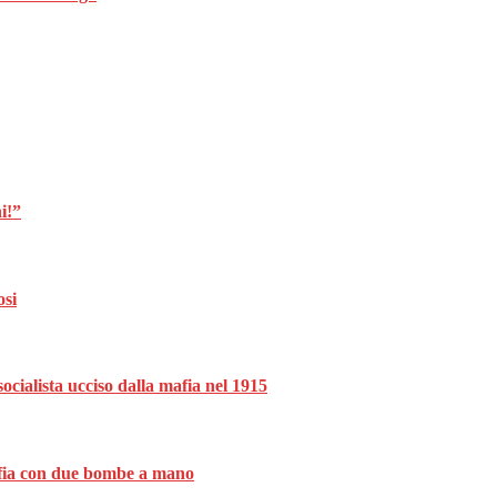
i!”
osi
ocialista ucciso dalla mafia nel 1915
mafia con due bombe a mano