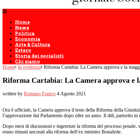
Home
News
Politica
Economia
Arte & Cultura
Estero
Storia dei socialisti
Chi siamo
Home
In evidenza
Riforma Cartabia: La Camera approva e la maggi
Riforma Cartabia: La Camera approva e l
written by
Romano Franco
4 Agosto 2021
Ora è ufficiale, la Camera approva il testo della Riforma della Giustizi
l’approvazione dal Parlamento dopo oltre un anno. Il ddl, partorito in 
Dopo mesi di discussioni e ingerenze la riforma del processo penale, v
erano rimasti ancorati alla riforma dell’ex ministro Bonafede.