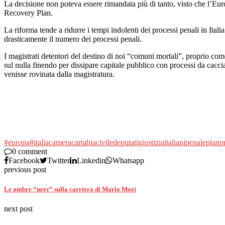
La decisione non poteva essere rimandata più di tanto, visto che l’Europa,
Recovery Plan.
La riforma tende a ridurre i tempi indolenti dei processi penali in Itali
drasticamente il numero dei processi penali.
I magistrati detentori del destino di noi “comuni mortali”, proprio c
sul nulla finendo per dissipare capitale pubblico con processi da caccia
venisse rovinata dalla magistratura.
#europa
#italia
camera
cartabia
civile
deputati
giustizia
italiani
penale
plan
p
0 comment
Facebook
Twitter
Linkedin
Whatsapp
previous post
Le ombre “nere” sulla carriera di Mario Mori
next post