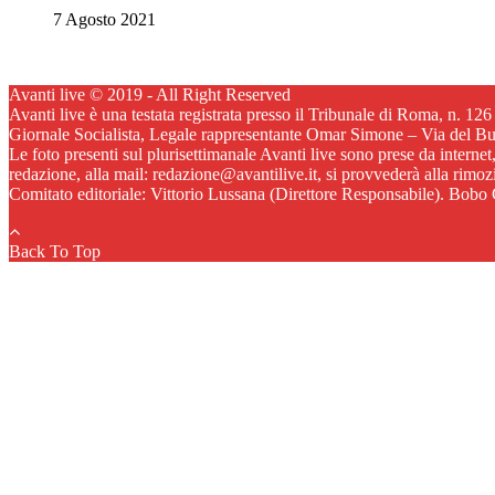
7 Agosto 2021
Avanti live © 2019 - All Right Reserved
Avanti live è una testata registrata presso il Tribunale di Roma, n. 12
Giornale Socialista, Legale rappresentante Omar Simone – Via del B
Le foto presenti sul plurisettimanale Avanti live sono prese da internet
redazione, alla mail: redazione@avantilive.it, si provvederà alla rimo
Comitato editoriale: Vittorio Lussana (Direttore Responsabile). Bobo C
Back To Top