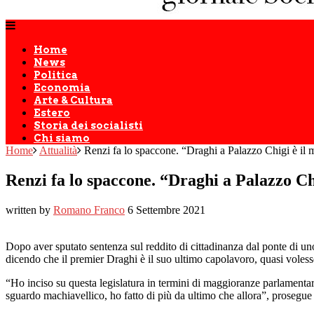
Home
News
Politica
Economia
Arte & Cultura
Estero
Storia dei socialisti
Chi siamo
Home
Attualità
Renzi fa lo spaccone. “Draghi a Palazzo Chigi è il
Renzi fa lo spaccone. “Draghi a Palazzo Ch
written by
Romano Franco
6 Settembre 2021
Dopo aver sputato sentenza sul reddito di cittadinanza dal ponte di un
dicendo che il premier Draghi è il suo ultimo capolavoro, quasi voles
“Ho inciso su questa legislatura in termini di maggioranze parlamentari
sguardo machiavellico, ho fatto di più da ultimo che allora”, prosegue 