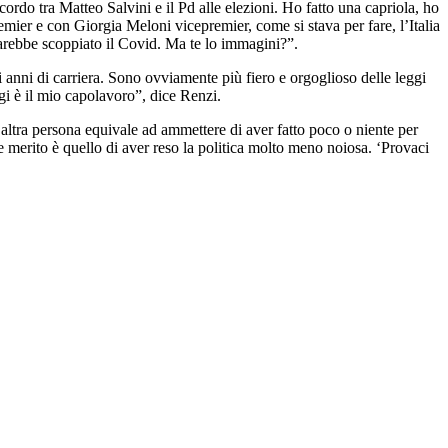
cordo tra Matteo Salvini e il Pd alle elezioni. Ho fatto una capriola, ho
mier e con Giorgia Meloni vicepremier, come si stava per fare, l’Italia
 sarebbe scoppiato il Covid. Ma te lo immagini?”.
 anni di carriera. Sono ovviamente più fiero e orgoglioso delle leggi
igi è il mio capolavoro”, dice Renzi.
n’altra persona equivale ad ammettere di aver fatto poco o niente per
nde merito è quello di aver reso la politica molto meno noiosa. ‘Provaci