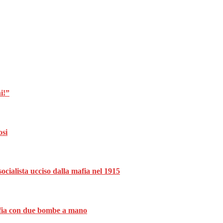
i!”
osi
ocialista ucciso dalla mafia nel 1915
mafia con due bombe a mano