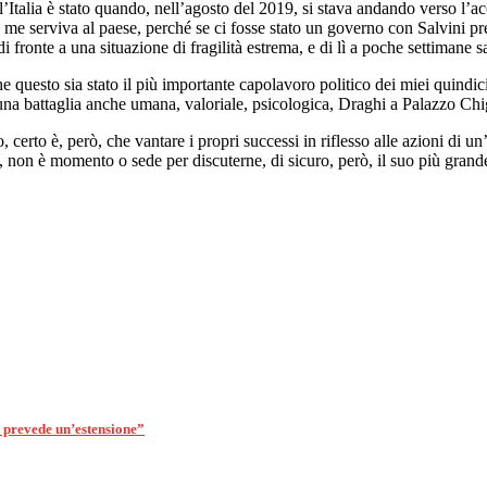
ll’Italia è stato quando, nell’agosto del 2019, si stava andando verso l’ac
me serviva al paese, perché se ci fosse stato un governo con Salvini pre
i fronte a una situazione di fragilità estrema, e di lì a poche settimane
questo sia stato il più importante capolavoro politico dei miei quindici
a, una battaglia anche umana, valoriale, psicologica, Draghi a Palazzo Ch
 certo è, però, che vantare i propri successi in riflesso alle azioni di u
enzi, non è momento o sede per discuterne, di sicuro, però, il suo più gra
i prevede un’estensione”