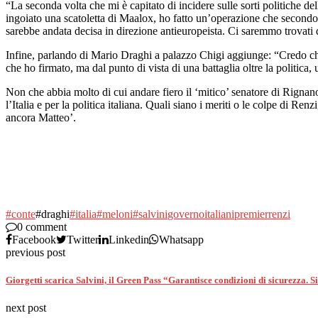
“La seconda volta che mi è capitato di incidere sulle sorti politiche de
ingoiato una scatoletta di Maalox, ho fatto un’operazione che secondo 
sarebbe andata decisa in direzione antieuropeista. Ci saremmo trovati d
Infine, parlando di Mario Draghi a palazzo Chigi aggiunge: “Credo che 
che ho firmato, ma dal punto di vista di una battaglia oltre la politic
Non che abbia molto di cui andare fiero il ‘mitico’ senatore di Rignano,
l’Italia e per la politica italiana. Quali siano i meriti o le colpe di R
ancora Matteo’.
#conte
#draghi
#italia
#meloni
#salvini
governo
italiani
premier
renzi
0 comment
Facebook
Twitter
Linkedin
Whatsapp
previous post
Giorgetti scarica Salvini, il Green Pass “Garantisce condizioni di sicurezza. S
next post