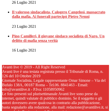
26 Luglio 2021
Il valoroso sindacalista, Calogero Cangelosi, massacrato
dalla mafia. Ai funerali partecipò Pietro Nenni
23 Luglio 2021
Pino Camilleri, il giovane sindaco socialista di Naro. Un
delitto di mafia senza verità
16 Luglio 2021
Avanti live © 2019 - All Right Reserved
Avanti live è una testata registrata presso il Tribunale di Roma, n.
126 del 10 Ottobre 2019
Giornale Socialista, Legale rappresentante Omar Simone – Via del
Bufalo 138A, 00187 Roma – Tel.06. 8841463 - Email:
info@avantilive.it - P.Iva: 11058950962
Le foto presenti sul plurisettimanale Avanti live sono prese da
internet, quindi valutate di pubblico dominio. Se il soggetto o gli
autori dovessero avere qualcosa in contrario alla pubblicazione,
basta segnalarlo alla redazione, alla mail: redazione@avantilive.it, si