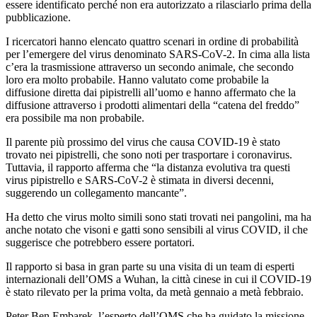
essere identificato perché non era autorizzato a rilasciarlo prima della
pubblicazione.
I ricercatori hanno elencato quattro scenari in ordine di probabilità
per l’emergere del virus denominato SARS-CoV-2. In cima alla lista
c’era la trasmissione attraverso un secondo animale, che secondo
loro era molto probabile. Hanno valutato come probabile la
diffusione diretta dai pipistrelli all’uomo e hanno affermato che la
diffusione attraverso i prodotti alimentari della “catena del freddo”
era possibile ma non probabile.
Il parente più prossimo del virus che causa COVID-19 è stato
trovato nei pipistrelli, che sono noti per trasportare i coronavirus.
Tuttavia, il rapporto afferma che “la distanza evolutiva tra questi
virus pipistrello e SARS-CoV-2 è stimata in diversi decenni,
suggerendo un collegamento mancante”.
Ha detto che virus molto simili sono stati trovati nei pangolini, ma ha
anche notato che visoni e gatti sono sensibili al virus COVID, il che
suggerisce che potrebbero essere portatori.
Il rapporto si basa in gran parte su una visita di un team di esperti
internazionali dell’OMS a Wuhan, la città cinese in cui il COVID-19
è stato rilevato per la prima volta, da metà gennaio a metà febbraio.
Peter Ben Embarek, l’esperto dell’OMS che ha guidato la missione