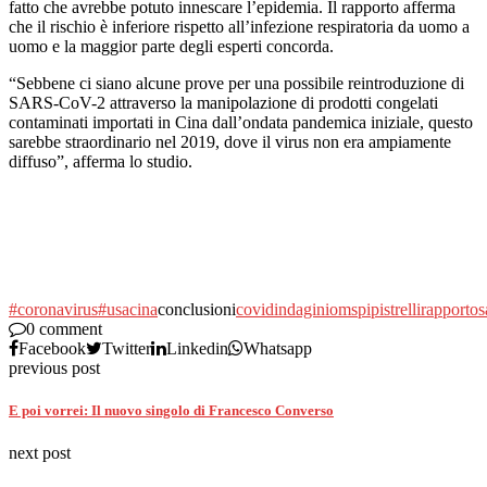
fatto che avrebbe potuto innescare l’epidemia. Il rapporto afferma
che il rischio è inferiore rispetto all’infezione respiratoria da uomo a
uomo e la maggior parte degli esperti concorda.
“Sebbene ci siano alcune prove per una possibile reintroduzione di
SARS-CoV-2 attraverso la manipolazione di prodotti congelati
contaminati importati in Cina dall’ondata pandemica iniziale, questo
sarebbe straordinario nel 2019, dove il virus non era ampiamente
diffuso”, afferma lo studio.
#coronavirus
#usa
cina
conclusioni
covid
indagini
oms
pipistrelli
rapporto
s
0 comment
Facebook
Twitter
Linkedin
Whatsapp
previous post
E poi vorrei: Il nuovo singolo di Francesco Converso
next post