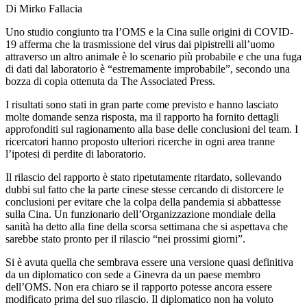
Di Mirko Fallacia
Uno studio congiunto tra l’OMS e la Cina sulle origini di COVID-
19 afferma che la trasmissione del virus dai pipistrelli all’uomo
attraverso un altro animale è lo scenario più probabile e che una fuga
di dati dal laboratorio è “estremamente improbabile”, secondo una
bozza di copia ottenuta da The Associated Press.
I risultati sono stati in gran parte come previsto e hanno lasciato
molte domande senza risposta, ma il rapporto ha fornito dettagli
approfonditi sul ragionamento alla base delle conclusioni del team. I
ricercatori hanno proposto ulteriori ricerche in ogni area tranne
l’ipotesi di perdite di laboratorio.
Il rilascio del rapporto è stato ripetutamente ritardato, sollevando
dubbi sul fatto che la parte cinese stesse cercando di distorcere le
conclusioni per evitare che la colpa della pandemia si abbattesse
sulla Cina. Un funzionario dell’Organizzazione mondiale della
sanità ha detto alla fine della scorsa settimana che si aspettava che
sarebbe stato pronto per il rilascio “nei prossimi giorni”.
Si è avuta quella che sembrava essere una versione quasi definitiva
da un diplomatico con sede a Ginevra da un paese membro
dell’OMS. Non era chiaro se il rapporto potesse ancora essere
modificato prima del suo rilascio. Il diplomatico non ha voluto