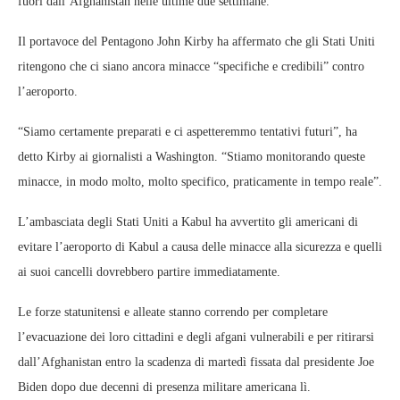
fuori dall’Afghanistan nelle ultime due settimane.
Il portavoce del Pentagono John Kirby ha affermato che gli Stati Uniti
ritengono che ci siano ancora minacce “specifiche e credibili” contro
l’aeroporto.
“Siamo certamente preparati e ci aspetteremmo tentativi futuri”, ha
detto Kirby ai giornalisti a Washington. “Stiamo monitorando queste
minacce, in modo molto, molto specifico, praticamente in tempo reale”.
L’ambasciata degli Stati Uniti a Kabul ha avvertito gli americani di
evitare l’aeroporto di Kabul a causa delle minacce alla sicurezza e quelli
ai suoi cancelli dovrebbero partire immediatamente.
Le forze statunitensi e alleate stanno correndo per completare
l’evacuazione dei loro cittadini e degli afgani vulnerabili e per ritirarsi
dall’Afghanistan entro la scadenza di martedì fissata dal presidente Joe
Biden dopo due decenni di presenza militare americana lì.