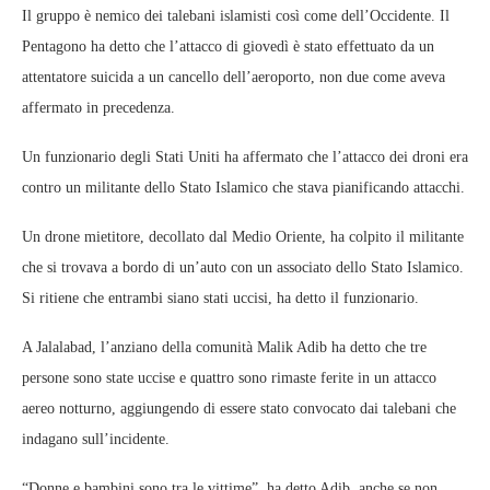
Il gruppo è nemico dei talebani islamisti così come dell’Occidente. Il
Pentagono ha detto che l’attacco di giovedì è stato effettuato da un
attentatore suicida a un cancello dell’aeroporto, non due come aveva
affermato in precedenza.
Un funzionario degli Stati Uniti ha affermato che l’attacco dei droni era
contro un militante dello Stato Islamico che stava pianificando attacchi.
Un drone mietitore, decollato dal Medio Oriente, ha colpito il militante
che si trovava a bordo di un’auto con un associato dello Stato Islamico.
Si ritiene che entrambi siano stati uccisi, ha detto il funzionario.
A Jalalabad, l’anziano della comunità Malik Adib ha detto che tre
persone sono state uccise e quattro sono rimaste ferite in un attacco
aereo notturno, aggiungendo di essere stato convocato dai talebani che
indagano sull’incidente.
“Donne e bambini sono tra le vittime”, ha detto Adib, anche se non