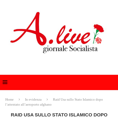
Home
In evidenza
Raid Usa sullo Stato Islamico dopo
l’attentato all’aeroporto afghano
RAID USA SULLO STATO ISLAMICO DOPO