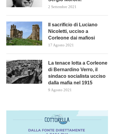
2 Settembre 2021
PRIME RICETTE DAL GOVERNO
L’ARMA PIÙ POTENTE DI PU
MELONI PER IL CARO...
CONTRO L’UE È...
Il sacrificio di Luciano
5 Novembre 2022
27 Settembre 2022
Nicoletti, ucciso a
Corleone dai mafiosi
17 Agosto 2021
La tenace lotta a Corleone
di Bernardino Verro, il
sindaco socialista ucciso
dalla mafia nel 1915
9 Agosto 2021