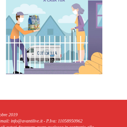
tobre 2019
ail: info@avantilive.it - P.Iva: 11058950962