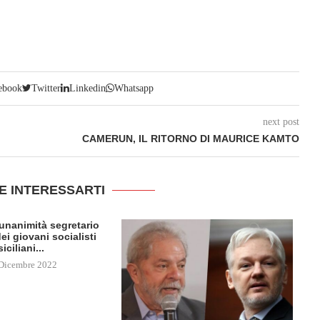
ebook
Twitter
Linkedin
Whatsapp
next post
CAMERUN, IL RITORNO DI MAURICE KAMTO
E INTERESSARTI
l’unanimità segretario
ei giovani socialisti
siciliani...
Dicembre 2022