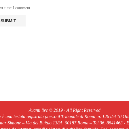
ext time I comment.
Avanti live © 2019 - All Right Reserved
ve è una testata registrata presso il Tribunale di Roma, n. 126 del 10 Ot
Omar Simone – Via del Bufalo 138A, 00187 Roma – Tel.06. 8841463 - Em