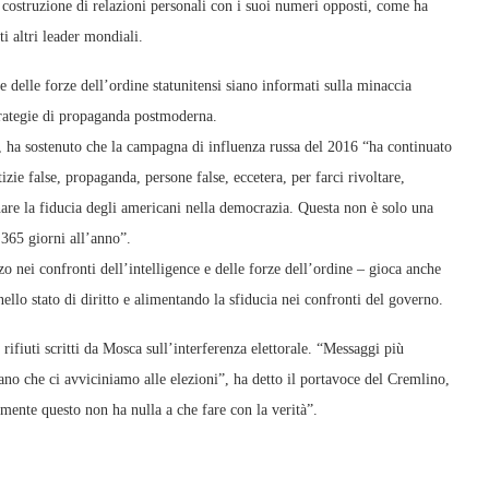
 costruzione di relazioni personali con i suoi numeri opposti, come ha
i altri leader mondiali.
e delle forze dell’ordine statunitensi siano informati sulla minaccia
 strategie di propaganda postmoderna.
y, ha sostenuto che la campagna di influenza russa del 2016 “ha continuato
izie false, propaganda, persone false, eccetera, per farci rivoltare,
nare la fiducia degli americani nella democrazia. Questa non è solo una
 365 giorni all’anno”.
 nei confronti dell’intelligence e delle forze dell’ordine – gioca anche
nello stato di diritto e alimentando la sfiducia nei confronti del governo.
rifiuti scritti da Mosca sull’interferenza elettorale. “Messaggi più
o che ci avviciniamo alle elezioni”, ha detto il portavoce del Cremlino,
mente questo non ha nulla a che fare con la verità”.