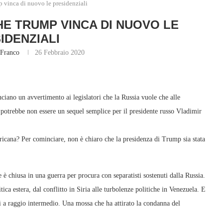
 vinca di nuovo le presidenziali
HE TRUMP VINCA DI NUOVO LE
IDENZIALI
Franco
26 Febbraio 2020
nciano un avvertimento ai legislatori che la Russia vuole che alle
potrebbe non essere un sequel semplice per il presidente russo Vladimir
ricana? Per cominciare, non è chiaro che la presidenza di Trump sia stata
 è chiusa in una guerra per procura con separatisti sostenuti dalla Russia.
ica estera, dal conflitto in Siria alle turbolenze politiche in Venezuela. E
ari a raggio intermedio. Una mossa che ha attirato la condanna del