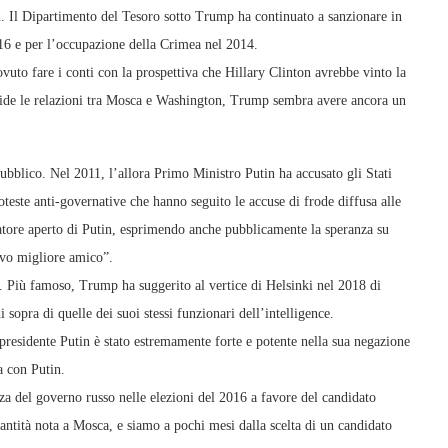
n. Il Dipartimento del Tesoro sotto Trump ha continuato a sanzionare in
016 e per l’occupazione della Crimea nel 2014.
vuto fare i conti con la prospettiva che Hillary Clinton avrebbe vinto la
ide le relazioni tra Mosca e Washington, Trump sembra avere ancora un
bblico. Nel 2011, l’allora Primo Ministro Putin ha accusato gli Stati
roteste anti-governative che hanno seguito le accuse di frode diffusa alle
tore aperto di Putin, esprimendo anche pubblicamente la speranza su
ovo migliore amico”.
 Più famoso, Trump ha suggerito al vertice di Helsinki nel 2018 di
i sopra di quelle dei suoi stessi funzionari dell’intelligence.
presidente Putin è stato estremamente forte e potente nella sua negazione
 con Putin.
a del governo russo nelle elezioni del 2016 a favore del candidato
antità nota a Mosca, e siamo a pochi mesi dalla scelta di un candidato