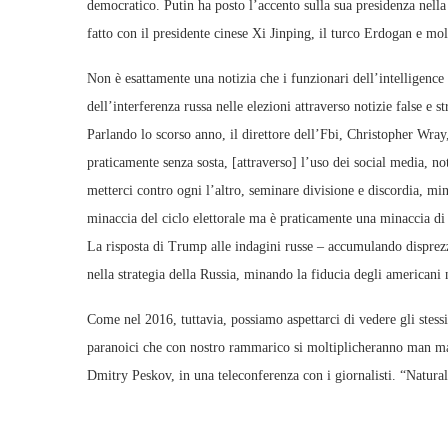
democratico. Putin ha posto l’accento sulla sua presidenza nella
fatto con il presidente cinese Xi Jinping, il turco Erdogan e molt
Non è esattamente una notizia che i funzionari dell’intelligence 
dell’interferenza russa nelle elezioni attraverso notizie false e
Parlando lo scorso anno, il direttore dell’Fbi, Christopher Wra
praticamente senza sosta, [attraverso] l’uso dei social media, not
metterci contro ogni l’altro, seminare divisione e discordia, mi
minaccia del ciclo elettorale ma è praticamente una minaccia di
La risposta di Trump alle indagini russe – accumulando disprezzo
nella strategia della Russia, minando la fiducia degli americani 
Come nel 2016, tuttavia, possiamo aspettarci di vedere gli stessi 
paranoici che con nostro rammarico si moltiplicheranno man man
Dmitry Peskov, in una teleconferenza con i giornalisti. “Natural