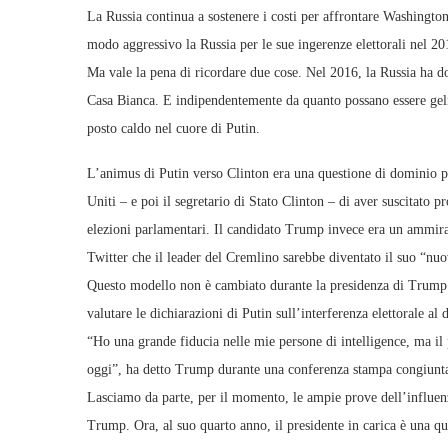
La Russia continua a sostenere i costi per affrontare Washingto
modo aggressivo la Russia per le sue ingerenze elettorali nel 2
Ma vale la pena di ricordare due cose. Nel 2016, la Russia ha do
Casa Bianca. E indipendentemente da quanto possano essere gel
posto caldo nel cuore di Putin.
L’animus di Putin verso Clinton era una questione di dominio pu
Uniti – e poi il segretario di Stato Clinton – di aver suscitato p
elezioni parlamentari. Il candidato Trump invece era un ammira
Twitter che il leader del Cremlino sarebbe diventato il suo “nu
Questo modello non è cambiato durante la presidenza di Trump.
valutare le dichiarazioni di Putin sull’interferenza elettorale al d
“Ho una grande fiducia nelle mie persone di intelligence, ma il 
oggi”, ha detto Trump durante una conferenza stampa congiunta
Lasciamo da parte, per il momento, le ampie prove dell’influenz
Trump. Ora, al suo quarto anno, il presidente in carica è una qu