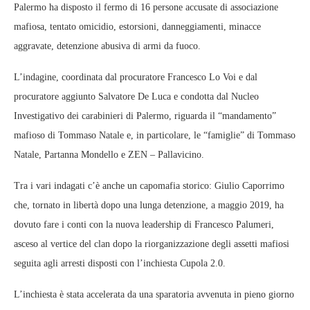
Palermo ha disposto il fermo di 16 persone accusate di associazione
mafiosa, tentato omicidio, estorsioni, danneggiamenti, minacce
aggravate, detenzione abusiva di armi da fuoco.
L’indagine, coordinata dal procuratore Francesco Lo Voi e dal
procuratore aggiunto Salvatore De Luca e condotta dal Nucleo
Investigativo dei carabinieri di Palermo, riguarda il “mandamento”
mafioso di Tommaso Natale e, in particolare, le “famiglie” di Tommaso
Natale, Partanna Mondello e ZEN – Pallavicino.
Tra i vari indagati c’è anche un capomafia storico: Giulio Caporrimo
che, tornato in libertà dopo una lunga detenzione, a maggio 2019, ha
dovuto fare i conti con la nuova leadership di Francesco Palumeri,
asceso al vertice del clan dopo la riorganizzazione degli assetti mafiosi
seguita agli arresti disposti con l’inchiesta Cupola 2.0.
L’inchiesta è stata accelerata da una sparatoria avvenuta in pieno giorno