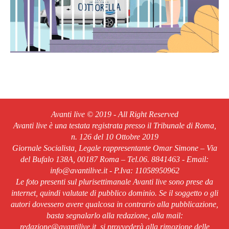
Avanti live © 2019 - All Right Reserved
Avanti live è una testata registrata presso il Tribunale di Roma,
n. 126 del 10 Ottobre 2019
Giornale Socialista, Legale rappresentante Omar Simone – Via
del Bufalo 138A, 00187 Roma – Tel.06. 8841463 - Email:
info@avantilive.it - P.Iva: 11058950962
Le foto presenti sul plurisettimanale Avanti live sono prese da
internet, quindi valutate di pubblico dominio. Se il soggetto o gli
autori dovessero avere qualcosa in contrario alla pubblicazione,
basta segnalarlo alla redazione, alla mail:
redazione@avantilive.it, si provvederà alla rimozione delle