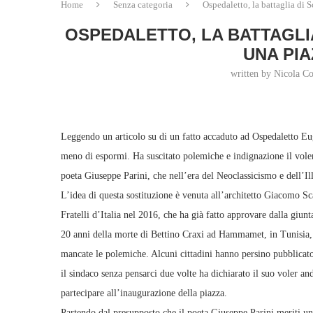
Home
Senza categoria
Ospedaletto, la battaglia di 
OSPEDALETTO, LA BATTAGLIA
UNA PIA
written by Nicola C
Leggendo un articolo su di un fatto accaduto ad Ospedaletto Eu
meno di espormi. Ha suscitato polemiche e indignazione il voler i
poeta Giuseppe Parini, che nell’era del Neoclassicismo e dell’I
L’idea di questa sostituzione è venuta all’architetto Giacomo Sca
Fratelli d’Italia nel 2016, che ha già fatto approvare dalla giun
20 anni della morte di Bettino Craxi ad Hammamet, in Tunisia, S
mancate le polemiche. Alcuni cittadini hanno persino pubblicato
il sindaco senza pensarci due volte ha dichiarato il suo voler a
partecipare all’inaugurazione della piazza.
Partendo dal presupposto che il poeta Giuseppe Parini meriti una 