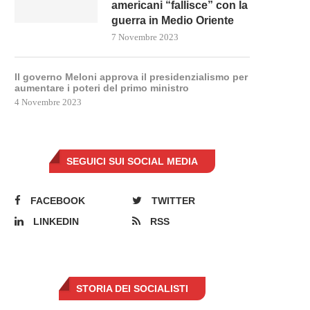
americani “fallisce” con la
guerra in Medio Oriente
7 Novembre 2023
Il governo Meloni approva il presidenzialismo per
aumentare i poteri del primo ministro
4 Novembre 2023
SEGUICI SUI SOCIAL MEDIA
PRIME RICETTE DAL GOVERNO
L’ARMA PIÙ POTENTE DI PU
FACEBOOK
TWITTER
MELONI PER IL CARO...
CONTRO L’UE È...
5 Novembre 2022
27 Settembre 2022
LINKEDIN
RSS
STORIA DEI SOCIALISTI