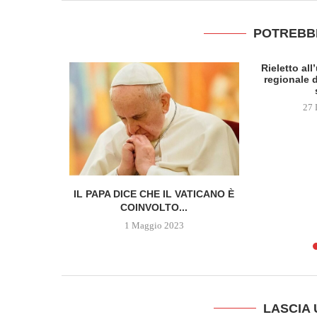
POTREBB
Rieletto al
regionale d
27 
 DELLA
IL PAPA DICE CHE IL VATICANO È
SCOPRE...
COINVOLTO...
1 Maggio 2023
LASCIA