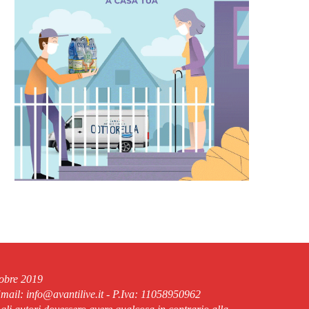
tobre 2019
ail: info@avantilive.it - P.Iva: 11058950962