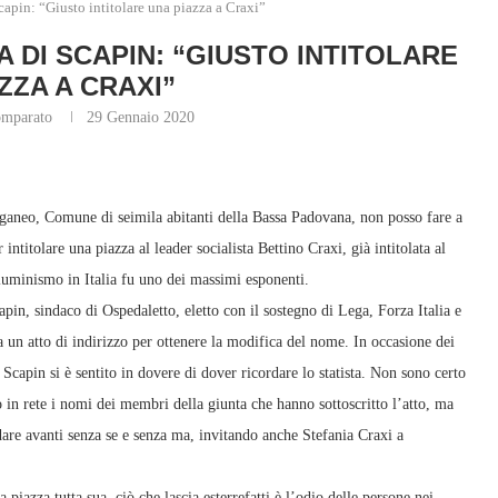
Scapin: “Giusto intitolare una piazza a Craxi”
 DI SCAPIN: “GIUSTO INTITOLARE
ZZA A CRAXI”
omparato
29 Gennaio 2020
ganeo, Comune di seimila abitanti della Bassa Padovana, non posso fare a
ntitolare una piazza al leader socialista Bettino Craxi, già intitolata al
lluminismo in Italia fu uno dei massimi esponenti.
pin, sindaco di Ospedaletto, eletto con il sostegno di Lega, Forza Italia e
ta un atto di indirizzo per ottenere la modifica del nome. In occasione dei
capin si è sentito in dovere di dover ricordare lo statista. Non sono certo
 in rete i nomi dei membri della giunta che hanno sottoscritto l’atto, ma
ndare avanti senza se e senza ma, invitando anche Stefania Craxi a
piazza tutta sua, ciò che lascia esterrefatti è l’odio delle persone nei