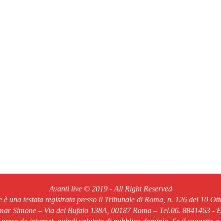
Avanti live © 2019 - All Right Reserved
ve è una testata registrata presso il Tribunale di Roma, n. 126 del 10 Ot
Omar Simone – Via del Bufalo 138A, 00187 Roma – Tel.06. 8841463 - Em