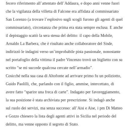
fecero riferimento all’attentato dell’Addaura, e dopo anni venne fuori
che la vigilanza della villetta di Falcone era affidata al commissariato
San Lorenzo (a trovare l’esplosivo sugli scogli furono gli agenti di quel
commissariato), circostanza che prima era stata sempre esclusa. E anche
il depistaggio scattò la sera stessa del delitto: il capo della Mobile,
Arnaldo La Barbera, che è risultato anche collaboratore del Sisde,
indirizzò le indagini verso un’improbabile pista passionale, nonostante
nel portafoglio della vittima il padre Vincenzo trovò un biglietto con su
scritto “se mi succede qualcosa cercate nell’armadio”.
Cosicché nella sua casa di Altofonte ad arrivare primo fu un poliziotto,
Guido Paolilli, che, parlando con il figlio, ammise, intercettato, di
avere fatto “sparire una freca di carte”. Indagato per favoreggiamento,
la sua posizione è stata archiviata per prescrizione. Si indagò anche
sul ruolo dei servizi, ma senza successo: all’Aisi e Aise, i pm Di Matteo
e Gozzo chiesero la lista degli agenti attivi in Sicilia nel periodo del
delitto, ma venne opposto il segreto di Stato.