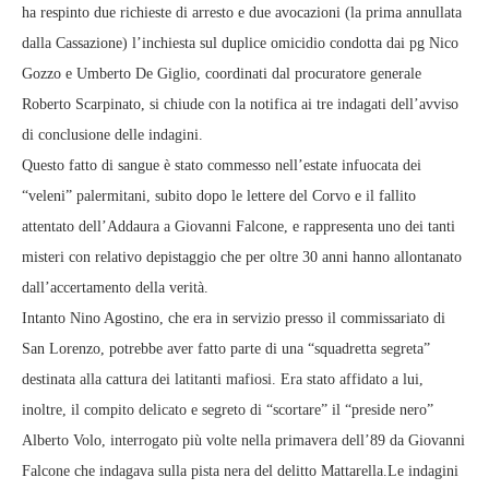
ha respinto due richieste di arresto e due avocazioni (la prima annullata
dalla Cassazione) l’inchiesta sul duplice omicidio condotta dai pg Nico
Gozzo e Umberto De Giglio, coordinati dal procuratore generale
Roberto Scarpinato, si chiude con la notifica ai tre indagati dell’avviso
di conclusione delle indagini.
Questo fatto di sangue è stato commesso nell’estate infuocata dei
“veleni” palermitani, subito dopo le lettere del Corvo e il fallito
attentato dell’Addaura a Giovanni Falcone, e rappresenta uno dei tanti
misteri con relativo depistaggio che per oltre 30 anni hanno allontanato
dall’accertamento della verità.
Intanto Nino Agostino, che era in servizio presso il commissariato di
San Lorenzo, potrebbe aver fatto parte di una “squadretta segreta”
destinata alla cattura dei latitanti mafiosi. Era stato affidato a lui,
inoltre, il compito delicato e segreto di “scortare” il “preside nero”
Alberto Volo, interrogato più volte nella primavera dell’89 da Giovanni
Falcone che indagava sulla pista nera del delitto Mattarella.Le indagini