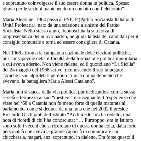
e soprattutto coinvolgesse il suo essere donna in politica. Spesso
girava per le sezioni mantenendo un contatto con l’elettorato”.
Maria Alessi nel 1964 passa al PSIUP (Partito Socialista Italiano di
Unità Proletaria), nato da una scissione a sinistra del Partito
Socialista. Nello stesso anno, riconosciuta la sua forza di
rappresentanza del nuovo partito, ne guida la lista dei candidati per il
consiglio comunale e torna ad essere consigliera di Catania.
Nel 1968 affronta la campagna nazionale delle elezioni politiche,
pur consapevole della difficoltà della formazione politica minoritaria
a cui aveva aderito. Non viene rieletta, ed il quotidiano “La Sicilia”
del 24 maggio del 1968 scrive, riconoscendo il suo impegno:
“Anche i socialproletari perdono l’unica donna deputato che
avevano, la battagliera Maria Alessi Catalano”.
Maria non si stacca dalla vita politica, pur dedicandosi con la stessa
serietà e fermezza al suo “mestiere” di insegnante. L’esperienza che
visse nel ‘68 a Catania non fu meno forte di quella maturata al
parlamento, come si deduce da una nota che nel 2002 il preside
Riccardo Occhipinti dell’istituto “Archimede” mi ha redatto, una
nota di ricordi di chi l’ha conosciuta: “….Purtroppo, ora in Istituto
sono solo i vecchi che si ricordano di questa donna colta, dalla forte
personalità che aveva la grande capacità di comunicare con
chicchessia, magari, anzi soprattutto, in dialetto. Era forse questo il