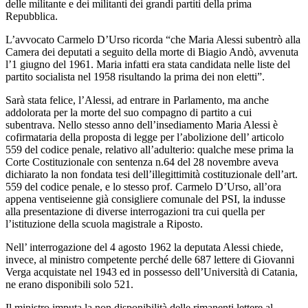
delle militante e dei militanti dei grandi partiti della prima
Repubblica.
L’avvocato Carmelo D’Urso ricorda “che Maria Alessi subentrò alla
Camera dei deputati a seguito della morte di Biagio Andò, avvenuta
l’1 giugno del 1961. Maria infatti era stata candidata nelle liste del
partito socialista nel 1958 risultando la prima dei non eletti”.
Sarà stata felice, l’Alessi, ad entrare in Parlamento, ma anche
addolorata per la morte del suo compagno di partito a cui
subentrava. Nello stesso anno dell’insediamento Maria Alessi è
cofirmataria della proposta di legge per l’abolizione dell’ articolo
559 del codice penale, relativo all’adulterio: qualche mese prima la
Corte Costituzionale con sentenza n.64 del 28 novembre aveva
dichiarato la non fondata tesi dell’illegittimità costituzionale dell’art.
559 del codice penale, e lo stesso prof. Carmelo D’Urso, all’ora
appena ventiseienne già consigliere comunale del PSI, la indusse
alla presentazione di diverse interrogazioni tra cui quella per
l’istituzione della scuola magistrale a Riposto.
Nell’ interrogazione del 4 agosto 1962 la deputata Alessi chiede,
invece, al ministro competente perché delle 687 lettere di Giovanni
Verga acquistate nel 1943 ed in possesso dell’Università di Catania,
ne erano disponibili solo 521.
Il ministro imputa la non disponibilità delle rimanenti lettere al