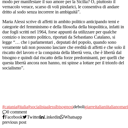
modo per manifestare il suo amore per la Sicilia? O, piuttosto il
vernacolo verace, scarso di voli pindarici, le consentiva di andare
dritto al sodo senza incorrere in ambiguità”.
Maria Alessi scrive di affetti in ambito politico anticipando temi e
categorie del femminismo e della filosofia della biopolitica, infatti in
due fogli scritti nel 1964, forse appunti da utilizzare per qualche
comizio o incontro politico, riportati da Sebastiano Catalano, si
legge “… che i parlamentari , deputati del popolo, quando sono
veramente tali non possono lasciare che eredità di affetti e che solo il
riscatto del lavoro e la conquista della libertà vera, che è libertà dal
bisogno e quindi dal riscatto della forze predominanti, per quelli che
questa libertà ancora non hanno, mi spinse a lottare per il trionfo del
socialismo”.
#catania
#italia
#socialista
alessi
bisognosi
deboli
giarre
italiani
italiano
mari
0 comment
Facebook
Twitter
Linkedin
Whatsapp
previous post