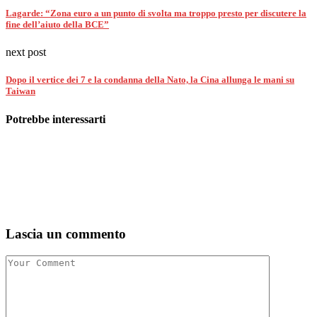
Lagarde: “Zona euro a un punto di svolta ma troppo presto per discutere la
fine dell’aiuto della BCE”
next post
Dopo il vertice dei 7 e la condanna della Nato, la Cina allunga le mani su
Taiwan
Potrebbe interessarti
Lascia un commento