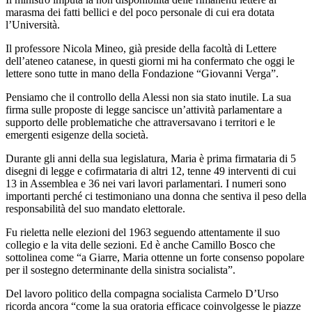
marasma dei fatti bellici e del poco personale di cui era dotata
l’Università.
Il professore Nicola Mineo, già preside della facoltà di Lettere
dell’ateneo catanese, in questi giorni mi ha confermato che oggi le
lettere sono tutte in mano della Fondazione “Giovanni Verga”.
Pensiamo che il controllo della Alessi non sia stato inutile. La sua
firma sulle proposte di legge sancisce un’attività parlamentare a
supporto delle problematiche che attraversavano i territori e le
emergenti esigenze della società.
Durante gli anni della sua legislatura, Maria è prima firmataria di 5
disegni di legge e cofirmataria di altri 12, tenne 49 interventi di cui
13 in Assemblea e 36 nei vari lavori parlamentari. I numeri sono
importanti perché ci testimoniano una donna che sentiva il peso della
responsabilità del suo mandato elettorale.
Fu rieletta nelle elezioni del 1963 seguendo attentamente il suo
collegio e la vita delle sezioni. Ed è anche Camillo Bosco che
sottolinea come “a Giarre, Maria ottenne un forte consenso popolare
per il sostegno determinante della sinistra socialista”.
Del lavoro politico della compagna socialista Carmelo D’Urso
ricorda ancora “come la sua oratoria efficace coinvolgesse le piazze