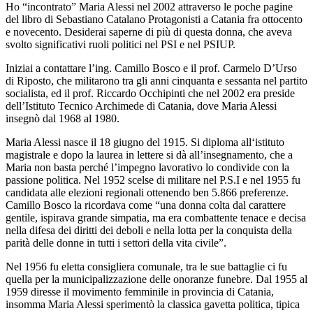
Ho “incontrato” Maria Alessi nel 2002 attraverso le poche pagine
del libro di Sebastiano Catalano Protagonisti a Catania fra ottocento
e novecento. Desiderai saperne di più di questa donna, che aveva
svolto significativi ruoli politici nel PSI e nel PSIUP.
Iniziai a contattare l’ing. Camillo Bosco e il prof. Carmelo D’Urso
di Riposto, che militarono tra gli anni cinquanta e sessanta nel partito
socialista, ed il prof. Riccardo Occhipinti che nel 2002 era preside
dell’Istituto Tecnico Archimede di Catania, dove Maria Alessi
insegnò dal 1968 al 1980.
Maria Alessi nasce il 18 giugno del 1915. Si diploma all‘istituto
magistrale e dopo la laurea in lettere si dà all’insegnamento, che a
Maria non basta perché l’impegno lavorativo lo condivide con la
passione politica. Nel 1952 scelse di militare nel P.S.I e nel 1955 fu
candidata alle elezioni regionali ottenendo ben 5.866 preferenze.
Camillo Bosco la ricordava come “una donna colta dal carattere
gentile, ispirava grande simpatia, ma era combattente tenace e decisa
nella difesa dei diritti dei deboli e nella lotta per la conquista della
parità delle donne in tutti i settori della vita civile”.
Nel 1956 fu eletta consigliera comunale, tra le sue battaglie ci fu
quella per la municipalizzazione delle onoranze funebre. Dal 1955 al
1959 diresse il movimento femminile in provincia di Catania,
insomma Maria Alessi sperimentò la classica gavetta politica, tipica