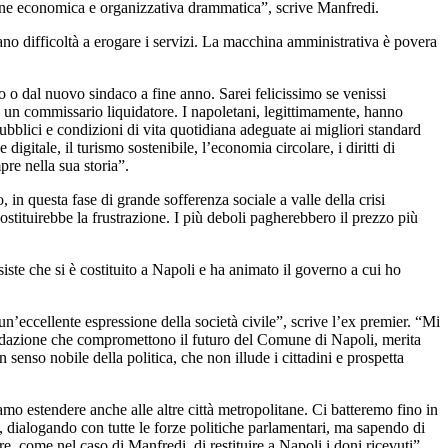
one economica e organizzativa drammatica”, scrive Manfredi.
tano difficoltà a erogare i servizi. La macchina amministrativa è povera
o o dal nuovo sindaco a fine anno. Sarei felicissimo se venissi
a un commissario liquidatore. I napoletani, legittimamente, hanno
i pubblici e condizioni di vita quotidiana adeguate ai migliori standard
gitale, il turismo sostenibile, l’economia circolare, i diritti di
pre nella sua storia”.
, in questa fase di grande sofferenza sociale a valle della crisi
stituirebbe la frustrazione. I più deboli pagherebbero il prezzo più
iste che si è costituito a Napoli e ha animato il governo a cui ho
’eccellente espressione della società civile”, scrive l’ex premier. “Mi
iquidazione che compromettono il futuro del Comune di Napoli, merita
n senso nobile della politica, che non illude i cittadini e prospetta
amo estendere anche alle altre città metropolitane. Ci batteremo fino in
 dialogando con tutte le forze politiche parlamentari, ma sapendo di
re, come nel caso di Manfredi, di restituire a Napoli i doni ricevuti”.