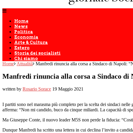
Home
News
Politica
Economia
Arte & Cultura
Estero
Storia dei socialisti
Chi siamo
Home
Attualità
Manfredi rinuncia alla corsa a Sindaco di Napoli: “
Manfredi rinuncia alla corsa a Sindaco di
written by
Rosario Sorace
19 Maggio 2021
I partiti sono nel marasma più completo per la scelta dei sindaci nelle 
afferma: “Non mi candido, buco da cinque miliardi. La capacità di spes
Ma Giuseppe Conte, il nuovo leader M5S non perde la fiducia: “Costitu
Dunque Manfredi ha scritto una lettera in cui declina l’invito a candid