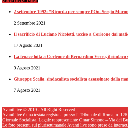
Storia dei socialisti
2 settembre 1992: “Ricorda per sempre l’On. Sergio Moron
2 Settembre 2021
Il sacrificio di Luciano Nicoletti, ucciso a Corleone dai mafi
17 Agosto 2021
La tenace lotta a Corleone di Bernardino Verro, il sindaco s
9 Agosto 2021
Giuseppe Scalia, sindacalista socialista assassinato dalla 
7 Agosto 2021
Avanti live © 2019 - All Right Reserved
Avanti live è una testata registrata presso il Tribunale di Roma, n. 12
Giornale Socialista, Legale rappresentante Omar Simone – Via del B
Le foto presenti sul plurisettimanale Avanti live sono prese da internet