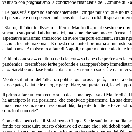
valutato con pragmatismo la condizione finanziaria del Comune di Nap
“Le passività superano abbondantemente i cinque miliardi di euro tra deb
di personale e competenze indispensabili. La capacità di spesa corrent
“Siamo, di fatto, in dissesto –afferma Manfredi -, un dissesto che dovr
smentito su questi dati drammatici, ma temo che saranno confermati. La
aspettative altissime: ambiscono ad avere trasporti efficienti, strade rip
nazionali e internazionali. E questa è soltanto l’ordinaria amministrazi
cittadinanza. Ambiscono a fare di Napoli, seppur mantenendo tutte le su
“Chi mi conosce – continua nella lettera – sa bene che preferisco la conc
pandemica, creerebbero ferite profonde e azzopperebbero immediatamente 
alto. Sarebbe una fase lontana dalla mia visione di società e dai miei v
Mentre sul futuro dell’alleanza politica giallorossa, però, si mostra ot
partecipato, ha tutte le energie per guidare, su queste basi, lo svilup
Il primo a fare un commento sulla decisione negativa di Manfredi è il 
ha anticipato la sua posizione, che condivido pienamente. La sua denun
una chiara assunzione di responsabilità, da parte di tutte le forze politi
soluzioni concrete”.
Conte dice però che “il Movimento Cinque Stelle sarà in prima fila per r
fondo per perseguire questo obiettivo ed evitare che i più deboli pagh
avere al fianco, in particolare, le forze progressiste a partire dal Pd c