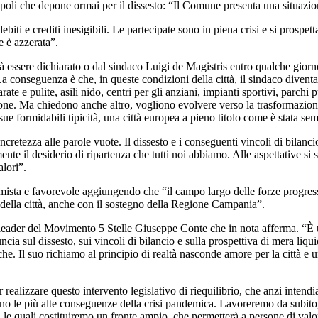
oli che depone ormai per il dissesto: “Il Comune presenta una situazi
iti e crediti inesigibili. Le partecipate sono in piena crisi e si prospet
e è azzerata”.
à essere dichiarato o dal sindaco Luigi de Magistris entro qualche giorn
 conseguenza è che, in queste condizioni della città, il sindaco divent
arate e pulite, asili nido, centri per gli anziani, impianti sportivi, parch
one. Ma chiedono anche altro, vogliono evolvere verso la trasformazione di
e formidabili tipicità, una città europea a pieno titolo come è stata sem
retezza alle parole vuote. Il dissesto e i conseguenti vincoli di bilancio
il desiderio di ripartenza che tutti noi abbiamo. Alle aspettative si so
alori”.
timista e favorevole aggiungendo che “il campo largo delle forze progress
po della città, anche con il sostegno della Regione Campania”.
leader del Movimento 5 Stelle Giuseppe Conte che in nota afferma. “È un
cia sul dissesto, sui vincoli di bilancio e sulla prospettiva di mera l
che. Il suo richiamo al principio di realtà nasconde amore per la città e u
ealizzare questo intervento legislativo di riequilibrio, che anzi intendi
ino le più alte conseguenze della crisi pandemica. Lavoreremo da subito,
on le quali costituiremo un fronte ampio, che permetterà a persone di valo