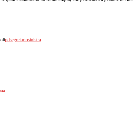
oli
pd
segretario
sinistra
sta