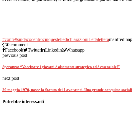
#conte
#sindaco
centro
cinquestelle
dichiarazioni
Letta
lettera
manfredinap
0 comment
Facebook
Twitter
Linkedin
Whatsapp
previous post
Speranza: “Vaccinare i giovani è altamente strategico ed è essenziale!”
next post
20 maggio 1970, nasce lo Statuto dei Lavoratori. Una grande conquista sociali
Potrebbe interessarti