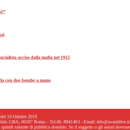
i!”
osi
ocialista ucciso dalla mafia nel 1915
mafia con due bombe a mano
6 del 10 Ottobre 2019
ufalo 138A, 00187 Roma – Tel.06. 8841463 - Email: info@avantilive.it
, quindi valutate di pubblico dominio. Se il soggetto o gli autori dovess