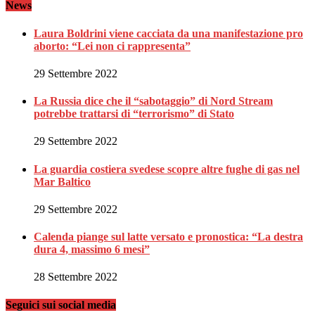
News
Laura Boldrini viene cacciata da una manifestazione pro
aborto: “Lei non ci rappresenta”
29 Settembre 2022
La Russia dice che il “sabotaggio” di Nord Stream
potrebbe trattarsi di “terrorismo” di Stato
29 Settembre 2022
La guardia costiera svedese scopre altre fughe di gas nel
Mar Baltico
29 Settembre 2022
Calenda piange sul latte versato e pronostica: “La destra
dura 4, massimo 6 mesi”
28 Settembre 2022
Seguici sui social media