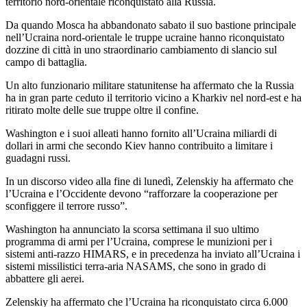
territorio nord-orientale riconquistato alla Russia.
Da quando Mosca ha abbandonato sabato il suo bastione principale
nell’Ucraina nord-orientale le truppe ucraine hanno riconquistato
dozzine di città in uno straordinario cambiamento di slancio sul
campo di battaglia.
Un alto funzionario militare statunitense ha affermato che la Russia
ha in gran parte ceduto il territorio vicino a Kharkiv nel nord-est e ha
ritirato molte delle sue truppe oltre il confine.
Washington e i suoi alleati hanno fornito all’Ucraina miliardi di
dollari in armi che secondo Kiev hanno contribuito a limitare i
guadagni russi.
In un discorso video alla fine di lunedì, Zelenskiy ha affermato che
l’Ucraina e l’Occidente devono “rafforzare la cooperazione per
sconfiggere il terrore russo”.
Washington ha annunciato la scorsa settimana il suo ultimo
programma di armi per l’Ucraina, comprese le munizioni per i
sistemi anti-razzo HIMARS, e in precedenza ha inviato all’Ucraina i
sistemi missilistici terra-aria NASAMS, che sono in grado di
abbattere gli aerei.
Zelenskiy ha affermato che l’Ucraina ha riconquistato circa 6.000