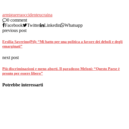
armi
guerra
occidente
ucraina
0 comment
Facebook
Twitter
Linkedin
Whatsapp
previous post
Ersilia Saverino(Pd): “Mi batto per una politica a favore dei deboli e degli
emarginati”
next post
Più discriminazioni e meno aborti. Il paradosso Meloni: “Questo Paese è
pronto per essere libero”
Potrebbe interessarti