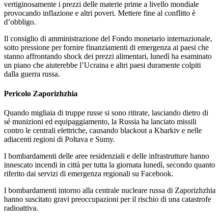
vertiginosamente i prezzi delle materie prime a livello mondiale
provocando inflazione e altri poveri. Mettere fine al conflitto è
d’obbligo.
Il consiglio di amministrazione del Fondo monetario internazionale,
sotto pressione per fornire finanziamenti di emergenza ai paesi che
stanno affrontando shock dei prezzi alimentari, lunedì ha esaminato
un piano che aiuterebbe l’Ucraina e altri paesi duramente colpiti
dalla guerra russa.
Pericolo Zaporizhzhia
Quando migliaia di truppe russe si sono ritirate, lasciando dietro di
sé munizioni ed equipaggiamento, la Russia ha lanciato missili
contro le centrali elettriche, causando blackout a Kharkiv e nelle
adiacenti regioni di Poltava e Sumy.
I bombardamenti delle aree residenziali e delle infrastrutture hanno
innescato incendi in città per tutta la giornata lunedì, secondo quanto
riferito dai servizi di emergenza regionali su Facebook.
I bombardamenti intorno alla centrale nucleare russa di Zaporizhzhia
hanno suscitato gravi preoccupazioni per il rischio di una catastrofe
radioattiva.