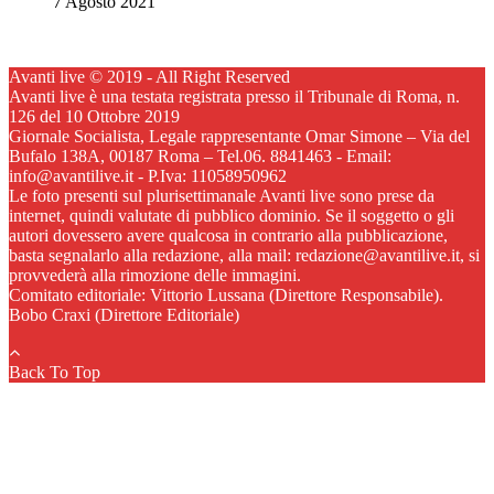
7 Agosto 2021
Avanti live © 2019 - All Right Reserved
Avanti live è una testata registrata presso il Tribunale di Roma, n.
126 del 10 Ottobre 2019
Giornale Socialista, Legale rappresentante Omar Simone – Via del
Bufalo 138A, 00187 Roma – Tel.06. 8841463 - Email:
info@avantilive.it - P.Iva: 11058950962
Le foto presenti sul plurisettimanale Avanti live sono prese da
internet, quindi valutate di pubblico dominio. Se il soggetto o gli
autori dovessero avere qualcosa in contrario alla pubblicazione,
basta segnalarlo alla redazione, alla mail: redazione@avantilive.it, si
provvederà alla rimozione delle immagini.
Comitato editoriale: Vittorio Lussana (Direttore Responsabile).
Bobo Craxi (Direttore Editoriale)
Back To Top