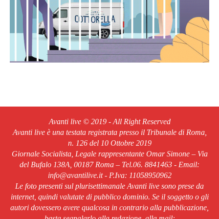
Avanti live © 2019 - All Right Reserved
Avanti live è una testata registrata presso il Tribunale di Roma,
n. 126 del 10 Ottobre 2019
Giornale Socialista, Legale rappresentante Omar Simone – Via
del Bufalo 138A, 00187 Roma – Tel.06. 8841463 - Email:
info@avantilive.it - P.Iva: 11058950962
Le foto presenti sul plurisettimanale Avanti live sono prese da
internet, quindi valutate di pubblico dominio. Se il soggetto o gli
autori dovessero avere qualcosa in contrario alla pubblicazione,
basta segnalarlo alla redazione, alla mail: