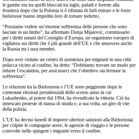
le gambe era tra quelli bloccati tra laghi, paludi e foreste alla
frontiera dopo che la Polonia si è rifiutata di farli entrare e le forze
bielorusse hanno impedito loro di tornare indietro.
“Possiamo vedere un’enorme sofferenza delle persone che sono
lasciate in un limbo”, ha affermato Dunja Mijatovic, commissario
per i diritti umani del Consiglio d’Europa, un organismo europeo di
vigilanza sui diritti che è più grande dell’UE e che annovera anche
la Russia tra i suoi membri.
Dopo aver visitato un centro di assistenza per migranti in una città
polacca vicino al confine, ha detto: “Dobbiamo trovare un modo per
ridurre l’escalation, per assicurarci che l’obiettivo sia fermare la
sofferenza”.
Le relazioni tra la Bielorussia e l’UE sono peggiorate dopo le
contestate elezioni presidenziali dello scorso anno in cui
Lukashenko, al potere dal 1994, ha rivendicato la vittoria. Ciò ha
innescato proteste di massa di strada e, a sua volta, un giro di vite
della polizia.
L’UE ha deciso lunedì di imporre ulteriori sanzioni alla Bielorussia
per colpire le compagnie aeree, le agenzie di viaggio e le persone
coinvolte nello spingere i migranti verso il confine.