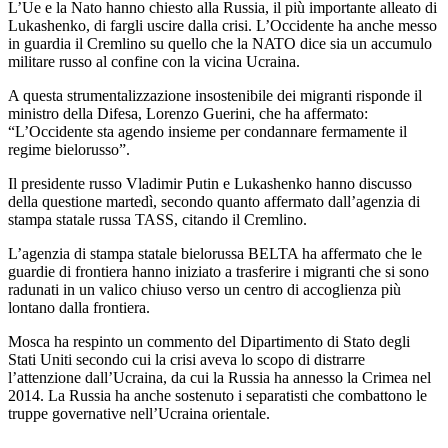
L’Ue e la Nato hanno chiesto alla Russia, il più importante alleato di
Lukashenko, di fargli uscire dalla crisi. L’Occidente ha anche messo
in guardia il Cremlino su quello che la NATO dice sia un accumulo
militare russo al confine con la vicina Ucraina.
A questa strumentalizzazione insostenibile dei migranti risponde il
ministro della Difesa, Lorenzo Guerini, che ha affermato:
“L’Occidente sta agendo insieme per condannare fermamente il
regime bielorusso”.
Il presidente russo Vladimir Putin e Lukashenko hanno discusso
della questione martedì, secondo quanto affermato dall’agenzia di
stampa statale russa TASS, citando il Cremlino.
L’agenzia di stampa statale bielorussa BELTA ha affermato che le
guardie di frontiera hanno iniziato a trasferire i migranti che si sono
radunati in un valico chiuso verso un centro di accoglienza più
lontano dalla frontiera.
Mosca ha respinto un commento del Dipartimento di Stato degli
Stati Uniti secondo cui la crisi aveva lo scopo di distrarre
l’attenzione dall’Ucraina, da cui la Russia ha annesso la Crimea nel
2014. La Russia ha anche sostenuto i separatisti che combattono le
truppe governative nell’Ucraina orientale.