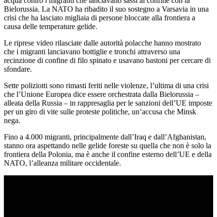
acqua contro i migranti che lanciavano sassi al confine con la
Bielorussia. La NATO ha ribadito il suo sostegno a Varsavia in una
crisi che ha lasciato migliaia di persone bloccate alla frontiera a
causa delle temperature gelide.
Le riprese video rilasciate dalle autorità polacche hanno mostrato
che i migranti lanciavano bottiglie e tronchi attraverso una
recinzione di confine di filo spinato e usavano bastoni per cercare di
sfondare.
Sette poliziotti sono rimasti feriti nelle violenze, l’ultima di una crisi
che l’Unione Europea dice essere orchestrata dalla Bielorussia –
alleata della Russia – in rappresaglia per le sanzioni dell’UE imposte
per un giro di vite sulle proteste politiche, un’accusa che Minsk
nega.
Fino a 4.000 migranti, principalmente dall’Iraq e dall’Afghanistan,
stanno ora aspettando nelle gelide foreste su quella che non è solo la
frontiera della Polonia, ma è anche il confine esterno dell’UE e della
NATO, l’alleanza militare occidentale.