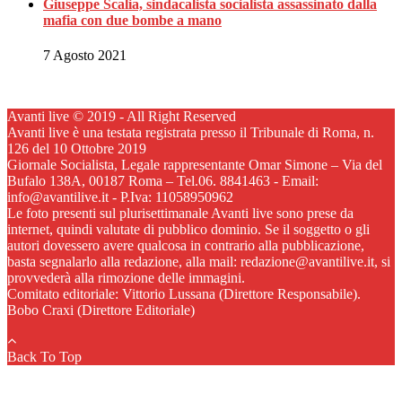
Giuseppe Scalia, sindacalista socialista assassinato dalla
mafia con due bombe a mano
7 Agosto 2021
Avanti live © 2019 - All Right Reserved
Avanti live è una testata registrata presso il Tribunale di Roma, n.
126 del 10 Ottobre 2019
Giornale Socialista, Legale rappresentante Omar Simone – Via del
Bufalo 138A, 00187 Roma – Tel.06. 8841463 - Email:
info@avantilive.it - P.Iva: 11058950962
Le foto presenti sul plurisettimanale Avanti live sono prese da
internet, quindi valutate di pubblico dominio. Se il soggetto o gli
autori dovessero avere qualcosa in contrario alla pubblicazione,
basta segnalarlo alla redazione, alla mail: redazione@avantilive.it, si
provvederà alla rimozione delle immagini.
Comitato editoriale: Vittorio Lussana (Direttore Responsabile).
Bobo Craxi (Direttore Editoriale)
Back To Top