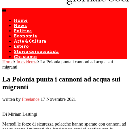
Home
News
Politica
Economia
Arte & Cultura
Estero
Storia dei socialisti
Chi siamo
Home
In evidenza
La Polonia punta i cannoni ad acqua sui
migranti
La Polonia punta i cannoni ad acqua sui
migranti
written by
Freelance
17 Novembre 2021
Di Miriam Lestingi
Martedì le forze di sicurezza polacche hanno sparato con cannoni ad