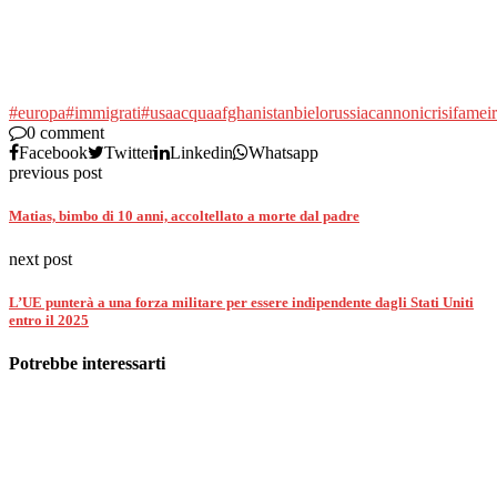
#europa
#immigrati
#usa
acqua
afghanistan
bielorussia
cannoni
crisi
fame
i
0 comment
Facebook
Twitter
Linkedin
Whatsapp
previous post
Matias, bimbo di 10 anni, accoltellato a morte dal padre
next post
L’UE punterà a una forza militare per essere indipendente dagli Stati Uniti
entro il 2025
Potrebbe interessarti