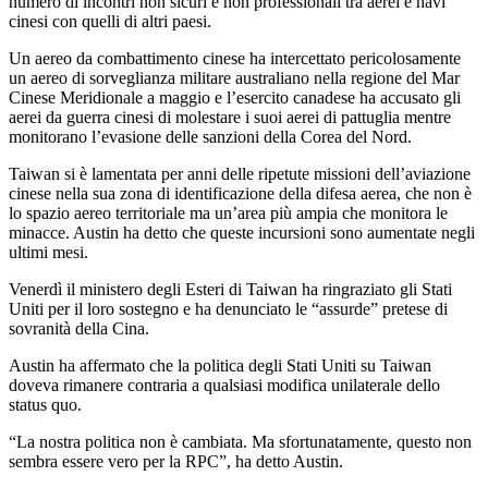
numero di incontri non sicuri e non professionali tra aerei e navi
cinesi con quelli di altri paesi.
Un aereo da combattimento cinese ha intercettato pericolosamente
un aereo di sorveglianza militare australiano nella regione del Mar
Cinese Meridionale a maggio e l’esercito canadese ha accusato gli
aerei da guerra cinesi di molestare i suoi aerei di pattuglia mentre
monitorano l’evasione delle sanzioni della Corea del Nord.
Taiwan si è lamentata per anni delle ripetute missioni dell’aviazione
cinese nella sua zona di identificazione della difesa aerea, che non è
lo spazio aereo territoriale ma un’area più ampia che monitora le
minacce. Austin ha detto che queste incursioni sono aumentate negli
ultimi mesi.
Venerdì il ministero degli Esteri di Taiwan ha ringraziato gli Stati
Uniti per il loro sostegno e ha denunciato le “assurde” pretese di
sovranità della Cina.
Austin ha affermato che la politica degli Stati Uniti su Taiwan
doveva rimanere contraria a qualsiasi modifica unilaterale dello
status quo.
“La nostra politica non è cambiata. Ma sfortunatamente, questo non
sembra essere vero per la RPC”, ha detto Austin.