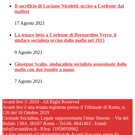
Il sacrificio di Luciano Nicoletti, ucciso a Corleone dai
mafiosi
17 Agosto 2021
La tenace lotta a Corleone di Bernardino Verro, il
sindaco socialista ucciso dalla mafia nel 1915
9 Agosto 2021
Giuseppe Scalia, sindacalista socialista assassinato dalla
mafia con due bombe a mano
7 Agosto 2021
Avanti live © 2019 - All Right Reserved
Avanti live è una testata registrata presso il Tribunale di Roma, n.
126 del 10 Ottobre 2019
Giornale Socialista, Legale rappresentante Omar Simone – Via del
Bufalo 138A, 00187 Roma – Tel.06. 8841463 - Email:
info@avantilive.it - P.Iva: 11058950962
Le foto presenti sul plurisettimanale Avanti live sono prese da