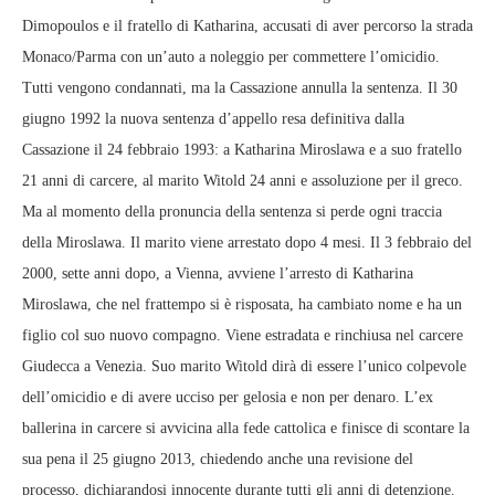
Dimopoulos e il fratello di Katharina, accusati di aver percorso la strada
Monaco/Parma con un’auto a noleggio per commettere l’omicidio.
Tutti vengono condannati, ma la Cassazione annulla la sentenza. Il 30
giugno 1992 la nuova sentenza d’appello resa definitiva dalla
Cassazione il 24 febbraio 1993: a Katharina Miroslawa e a suo fratello
21 anni di carcere, al marito Witold 24 anni e assoluzione per il greco.
Ma al momento della pronuncia della sentenza si perde ogni traccia
della Miroslawa. Il marito viene arrestato dopo 4 mesi. Il 3 febbraio del
2000, sette anni dopo, a Vienna, avviene l’arresto di Katharina
Miroslawa, che nel frattempo si è risposata, ha cambiato nome e ha un
figlio col suo nuovo compagno. Viene estradata e rinchiusa nel carcere
Giudecca a Venezia. Suo marito Witold dirà di essere l’unico colpevole
dell’omicidio e di avere ucciso per gelosia e non per denaro. L’ex
ballerina in carcere si avvicina alla fede cattolica e finisce di scontare la
sua pena il 25 giugno 2013, chiedendo anche una revisione del
processo, dichiarandosi innocente durante tutti gli anni di detenzione.