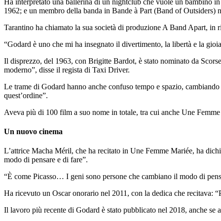
Ha interpretato una ballerina di un nightclub che vuole un bambino i
1962; e un membro della banda in Bande à Part (Band of Outsiders) n
Tarantino ha chiamato la sua società di produzione A Band Apart, in rif
“Godard è uno che mi ha insegnato il divertimento, la libertà e la gi
Il disprezzo, del 1963, con Brigitte Bardot, è stato nominato da Scorse
moderno”, disse il regista di Taxi Driver.
Le trame di Godard hanno anche confuso tempo e spazio, cambiando l’i
quest’ordine”.
Aveva più di 100 film a suo nome in totale, tra cui anche Une Femme
Un nuovo cinema
L’attrice Macha Méril, che ha recitato in Une Femme Mariée, ha dichiar
modo di pensare e di fare”.
“È come Picasso… I geni sono persone che cambiano il modo di pensa
Ha ricevuto un Oscar onorario nel 2011, con la dedica che recitava: “
Il lavoro più recente di Godard è stato pubblicato nel 2018, anche se 