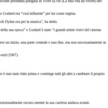
ne prostituta parigina in Vivre sa vie (La mia vita da vivere) del
he Godard era “così influente” per lui come regista.
ob Dylan era per la musica”, ha detto.
ella sua epoca” e Godard è stato “i grandi artisti visivi del cinema
e un inizio, una parte centrale e una fine, ma non necessariamente in
-end (1967).
ai stato fatto prima e costringe tutti gli altri a cambiare il proprio
ntenzionalmente oscuro mentre la sua carriera andava avanti.