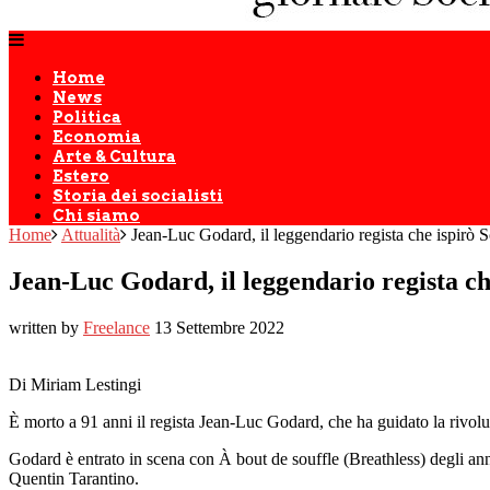
Home
News
Politica
Economia
Arte & Cultura
Estero
Storia dei socialisti
Chi siamo
Home
Attualità
Jean-Luc Godard, il leggendario regista che ispirò S
Jean-Luc Godard, il leggendario regista che
written by
Freelance
13 Settembre 2022
Di Miriam Lestingi
È morto a 91 anni il regista Jean-Luc Godard, che ha guidato la rivo
Godard è entrato in scena con À bout de souffle (Breathless) degli anni
Quentin Tarantino.