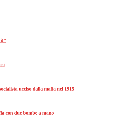
i!”
osi
ocialista ucciso dalla mafia nel 1915
mafia con due bombe a mano