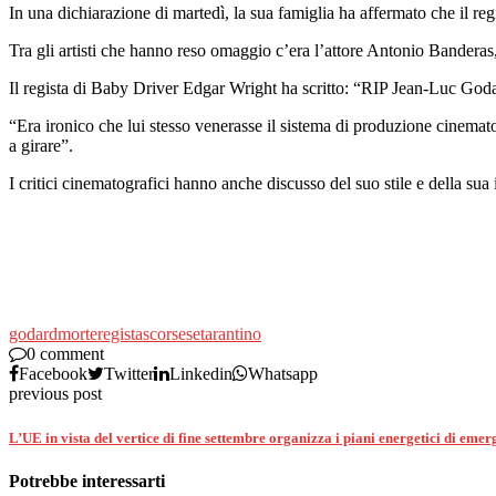
In una dichiarazione di martedì, la sua famiglia ha affermato che il r
Tra gli artisti che hanno reso omaggio c’era l’attore Antonio Banderas
Il regista di Baby Driver Edgar Wright ha scritto: “RIP Jean-Luc Godard,
“Era ironico che lui stesso venerasse il sistema di produzione cinemato
a girare”.
I critici cinematografici hanno anche discusso del suo stile e della sua 
godard
morte
regista
scorsese
tarantino
0 comment
Facebook
Twitter
Linkedin
Whatsapp
previous post
L’UE in vista del vertice di fine settembre organizza i piani energetici di eme
Potrebbe interessarti