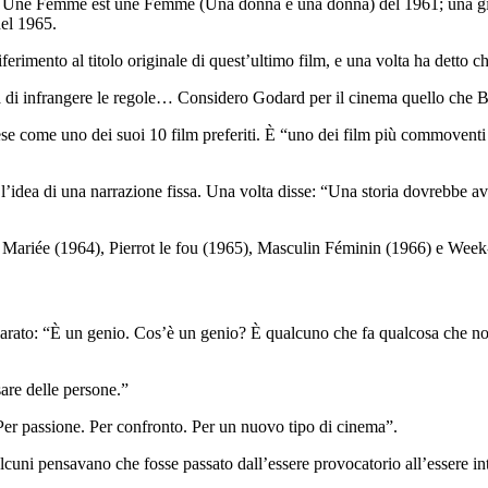
n Une Femme est une Femme (Una donna è una donna) del 1961; una giova
el 1965.
erimento al titolo originale di quest’ultimo film, e una volta ha detto c
oia di infrangere le regole… Considero Godard per il cinema quello che B
se come uno dei suoi 10 film preferiti. È “uno dei film più commoventi d
dea di una narrazione fissa. Una volta disse: “Una storia dovrebbe aver
 Mariée (1964), Pierrot le fou (1965), Masculin Féminin (1966) e Week
ato: “È un genio. Cos’è un genio? È qualcuno che fa qualcosa che non è m
re delle persone.”
Per passione. Per confronto. Per un nuovo tipo di cinema”.
alcuni pensavano che fosse passato dall’essere provocatorio all’essere i