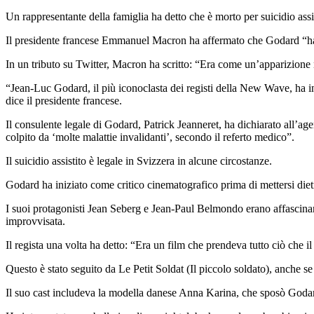
Un rappresentante della famiglia ha detto che è morto per suicidio assi
Il presidente francese Emmanuel Macron ha affermato che Godard “ha 
In un tributo su Twitter, Macron ha scritto: “Era come un’apparizione
“Jean-Luc Godard, il più iconoclasta dei registi della New Wave, ha 
dice il presidente francese.
Il consulente legale di Godard, Patrick Jeanneret, ha dichiarato all’age
colpito da ‘molte malattie invalidanti’, secondo il referto medico”.
Il suicidio assistito è legale in Svizzera in alcune circostanze.
Godard ha iniziato come critico cinematografico prima di mettersi diet
I suoi protagonisti Jean Seberg e Jean-Paul Belmondo erano affascina
improvvisata.
Il regista una volta ha detto: “Era un film che prendeva tutto ciò che i
Questo è stato seguito da Le Petit Soldat (Il piccolo soldato), anche se
Il suo cast includeva la modella danese Anna Karina, che sposò Godar