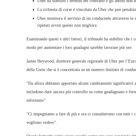
Uber ha stabilito i termini del contratto e gli autisti non
La richiesta di corse è vincolata da Uber che può penalizz
Uber monitora il servizio di un conducente attraverso la v
ripetuti avvisi questo non migliora
Esaminando questi e altri fattori, il tribunale ha stabilito che 
modo per aumentare i loro guadagni sarebbe lavorare più ore.
Jamie Heywood, direttore generale regionale di Uber per l’Europa
della Corte che si è concentrata su un numero limitato di condu
“Da allora abbiamo apportato alcuni cambiamenti significativi all
includono dare ancora più controllo su come guadagnano e fornir
infortunio”.
“Ci impegniamo a fare di più e ora ci consulteremo con tutti i co
vogliono vedere”.