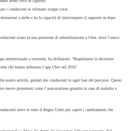
 hanno avuto voce in capitolo
are i conducenti se rifiutano troppe corse
alutazione a stelle e ha la capacità di interrompere il rapporto se dopo
i conducenti erano in una posizione di subordinazione a Uber, dove l’unico
 settentrionale e orientale, ha dichiarato: “Rispettiamo la decisione
centi che hanno utilizzato l’app Uber nel 2016”.
a nostra attività, guidati dai conducenti in ogni fase del percorso. Questi
e nuove protezioni come l’assicurazione gratuita in caso di malattia o
nducenti attivi in ​​tutto il Regno Unito per capire i cambiamenti che