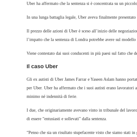
Uber ha affermato che la sentenza si è concentrata su un piccolo
In una lunga battaglia legale, Uber aveva finalmente presentato 
Il prezzo delle azioni di Uber è sceso all’inizio delle negoziazio
l’impatto che la sentenza di Londra potrebbe avere sul modello 
Viene contestato dai suoi conducenti in più paesi sul fatto che d
Il caso Uber
Gli ex autisti di Uber James Farrar e Yaseen Aslam hanno porta
per Uber. Uber ha affermato che i suoi autisti erano lavoratori
minimo né indennità di ferie.
I due, che originariamente avevano vinto in tribunale del lavoro
di essere “entusiasti e sollevati” dalla sentenza.
“Penso che sia un risultato stupefacente visto che siamo stati i