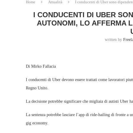
Home
Attualità
I conducenti di Uber sono dipenden
I CONDUCENTI DI UBER SO
AUTONOMI, LO AFFERMA 
written by
Freel
Di Mirko Fallacia
I conducenti di Uber devono essere trattati come lavoratori piu
Regno Unito.
La decisione potrebbe significare che migliaia di autisti Uber h
La sentenza potrebbe lasciare l’app di ride-hailing di fronte a 
gig economy.