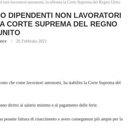
ti non lavoratori autonomi, lo afferma la Corte Suprema del Regno Unito
NO DIPENDENTI NON LAVORATORI
LA CORTE SUPREMA DEL REGNO
UNITO
ance
20 Febbraio 2021
ttosto che come lavoratori autonomi, ha stabilito la Corte Suprema del
anno diritto al salario minimo e al pagamento delle ferie.
una pesante fattura di risarcimento e avere conseguenze più ampie per la