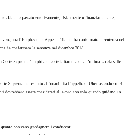
o che abbiamo passato emotivamente, fisicamente o finanziariamente,
el lavoro, ma l’Employment Appeal Tribunal ha confermato la sentenza nel
 che ha confermato la sentenza nel dicembre 2018.
a Corte Suprema è la più alta corte britannica e ha l’ultima parola sulle
orte Suprema ha respinto all’unanimità l’appello di Uber secondo cui si
enti dovrebbero essere considerati al lavoro non solo quando guidano un
ano quanto potevano guadagnare i conducenti