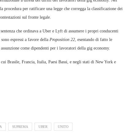
rnazionale a difesa dei diritti dei lavoratori della gig economy.
Nel
a procedura per ratificare una legge che corregga la classificazione dei
ontestazioni sul fronte legale.
 sentenza che ordinava a Uber e Lyft di assumere i propri conducenti
i sono espressi a favore della
Proposition 22
, esentando di fatto le
 assunzione come dipendenti per i lavoratori della gig economy.
a cui Brasile, Francia, Italia, Paesi Bassi, e negli stati di New York e
A
SUPREMA
UBER
UNITO