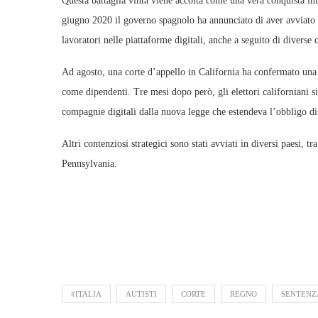
Questa battaglia vinta viene accolta come una vera conquista inte
giugno 2020 il governo spagnolo ha annunciato di aver avviato l
lavoratori nelle piattaforme digitali, anche a seguito di diverse c
Ad agosto, una corte d’appello in California ha confermato una
come dipendenti. Tre mesi dopo però, gli elettori californiani s
compagnie digitali dalla nuova legge che estendeva l’obbligo di
Altri contenziosi strategici sono stati avviati in diversi paesi, tr
Pennsylvania.
#ITALIA
AUTISTI
CORTE
REGNO
SENTENZ