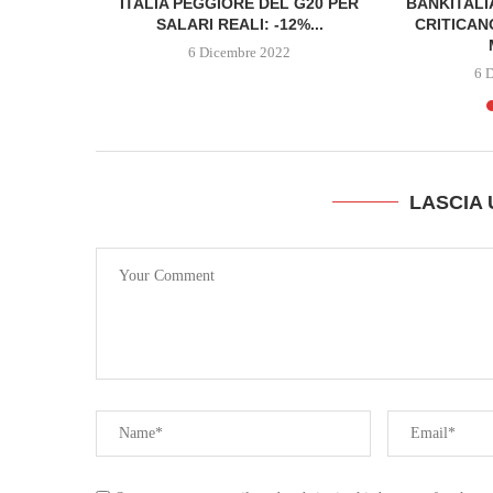
TWITTER
ITALIA PEGGIORE DEL G20 PER
BANKITALI
STA SUL
SALARI REALI: -12%...
CRITICAN
6 Dicembre 2022
2
6 
LASCIA