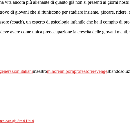
na vita ancora più alienante di quanto già non si presenti ai giorni nostri
trovo di giovani che si riuniscono per studiare insieme, giocare, ridere, 
sore (coach), un esperto di psicologia infantile che ha il compito di pre
he deve avere come unica preoccupazione la crescita delle giovani menti
generazioni
italiani
maestro
minorenni
porn
professore
revenge
sbandosoluz
ro con gli Stati Uniti