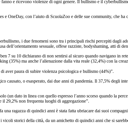
 fanno e ricevono violenze di ogni genere. Il bullismo e il cyberbullism
mes e OneDay, con l’aiuto di ScuolaZoo e delle sue community, che ha coi
yberbullismo, i due fenomeni sono tra i principali rischi percepiti dagli 
a dell’orientamento sessuale, offese razziste, bodyshaming, atti di deni
ben 7 su 10 dichiarano di non sentirsi al sicuro quando navigano in ret
king (35%) ma anche l’alienazione dalla vita reale (32,4%) con la creazi
ce di aver paura di subire violenza psicologica e bullismo (44%)”.
o causato, o esasperato, dai due anni di pandemia. Il 37,5% degli interv
olo (un dato in linea con quello espresso l’anno scorso quando la percen
tre il 29,2% non frequenta luoghi di aggregazione”.
fa una ragazza di quindici anni è stata fatta ubriacare dai suoi compagni
 vicoli storici della città, da un amichetto di quindici anni che si sarebb