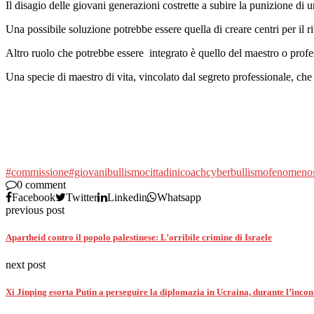
Il disagio delle giovani generazioni costrette a subire la punizione di u
Una possibile soluzione potrebbe essere quella di creare centri per il ri
Altro ruolo che potrebbe essere integrato è quello del maestro o profes
Una specie di maestro di vita, vincolato dal segreto professionale, c
#commissione
#giovani
bullismo
cittadini
coach
cyberbullismo
fenomeno
0 comment
Facebook
Twitter
Linkedin
Whatsapp
previous post
Apartheid contro il popolo palestinese: L’orribile crimine di Israele
next post
Xi Jinping esorta Putin a perseguire la diplomazia in Ucraina, durante l’incont