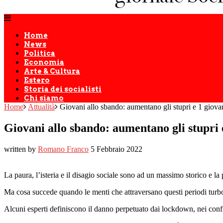
Home
News
Politica
Economia
Arte & Cultura
Estero
Storia dei socialisti
Chi siamo
Home
Attualità
Giovani allo sbando: aumentano gli stupri e 1 giovan
Giovani allo sbando: aumentano gli stupri e
written by
Romano Franco
5 Febbraio 2022
La paura, l’isteria e il disagio sociale sono ad un massimo storico e la
Ma cosa succede quando le menti che attraversano questi periodi turbole
Alcuni esperti definiscono il danno perpetuato dai lockdown, nei confro