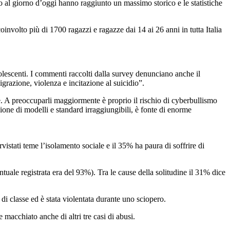
o al giorno d’oggi hanno raggiunto un massimo storico e le statistiche
nvolto più di 1700 ragazzi e ragazze dai 14 ai 26 anni in tutta Italia
adolescenti. I commenti raccolti dalla survey denunciano anche il
grazione, violenza e incitazione al suicidio”.
e. A preoccuparli maggiormente è proprio il rischio di cyberbullismo
one di modelli e standard irraggiungibili, è fonte di enorme
istati teme l’isolamento sociale e il 35% ha paura di soffrire di
tuale registrata era del 93%). Tra le cause della solitudine il 31% dice
 di classe ed è stata violentata durante uno sciopero.
e macchiato anche di altri tre casi di abusi.