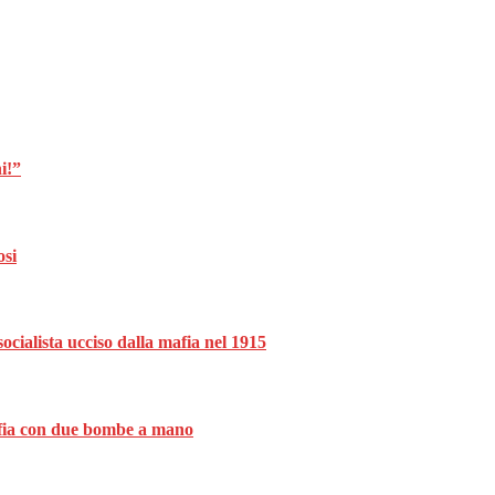
i!”
osi
ocialista ucciso dalla mafia nel 1915
mafia con due bombe a mano