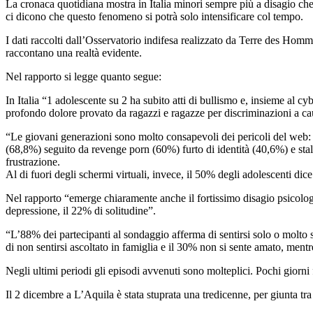
La cronaca quotidiana mostra in Italia minori sempre più a disagio che
ci dicono che questo fenomeno si potrà solo intensificare col tempo.
I dati raccolti dall’Osservatorio indifesa realizzato da Terre des Hom
raccontano una realtà evidente.
Nel rapporto si legge quanto segue:
In Italia “1 adolescente su 2 ha subito atti di bullismo e, insieme al c
profondo dolore provato da ragazzi e ragazze per discriminazioni a caus
“Le giovani generazioni sono molto consapevoli dei pericoli del web: 
(68,8%) seguito da revenge porn (60%) furto di identità (40,6%) e stal
frustrazione.
Al di fuori degli schermi virtuali, invece, il 50% degli adolescenti di
Nel rapporto “emerge chiaramente anche il fortissimo disagio psicologic
depressione, il 22% di solitudine”.
“L’88% dei partecipanti al sondaggio afferma di sentirsi solo o molto s
di non sentirsi ascoltato in famiglia e il 30% non si sente amato, men
Negli ultimi periodi gli episodi avvenuti sono molteplici. Pochi giorni 
Il 2 dicembre a L’Aquila è stata stuprata una tredicenne, per giunta tra i