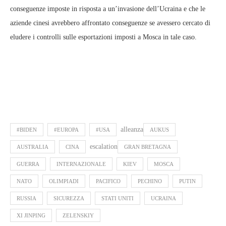
conseguenze imposte in risposta a un’invasione dell’Ucraina e che le
aziende cinesi avrebbero affrontato conseguenze se avessero cercato di
eludere i controlli sulle esportazioni imposti a Mosca in tale caso.
alleanza
#BIDEN
#EUROPA
#USA
AUKUS
escalation
AUSTRALIA
CINA
GRAN BRETAGNA
GUERRA
INTERNAZIONALE
KIEV
MOSCA
NATO
OLIMPIADI
PACIFICO
PECHINO
PUTIN
RUSSIA
SICUREZZA
STATI UNITI
UCRAINA
XI JINPING
ZELENSKIY