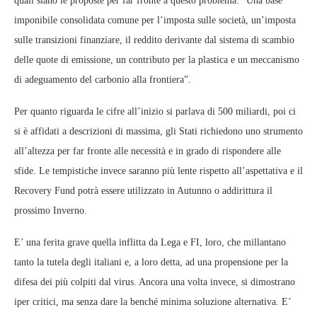
quali siano le proposte per far fronte a questo problema: “Una base
imponibile consolidata comune per l’imposta sulle società, un’imposta
sulle transizioni finanziare, il reddito derivante dal sistema di scambio
delle quote di emissione, un contributo per la plastica e un meccanismo
di adeguamento del carbonio alla frontiera”.
Per quanto riguarda le cifre all’inizio si parlava di 500 miliardi, poi ci
si è affidati a descrizioni di massima, gli Stati richiedono uno strumento
all’altezza per far fronte alle necessità e in grado di rispondere alle
sfide. Le tempistiche invece saranno più lente rispetto all’aspettativa e il
Recovery Fund potrà essere utilizzato in Autunno o addirittura il
prossimo Inverno.
E’ una ferita grave quella inflitta da Lega e FI, loro, che millantano
tanto la tutela degli italiani e, a loro detta, ad una propensione per la
difesa dei più colpiti dal virus. Ancora una volta invece, si dimostrano
iper critici, ma senza dare la benché minima soluzione alternativa. E’