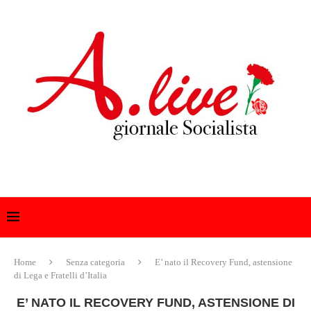
Home
Senza categoria
E’ nato il Recovery Fund, astensione
di Lega e Fratelli d’Italia
E’ NATO IL RECOVERY FUND, ASTENSIONE DI