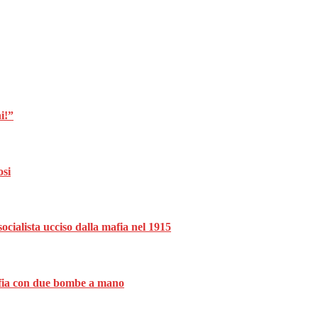
i!”
osi
ocialista ucciso dalla mafia nel 1915
mafia con due bombe a mano