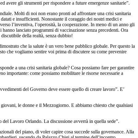
a ed avere gli strumenti per rispondere a future emergenze sanitarie”.
iale. Molti di noi non erano pronti ad affrontare una crisi sanitaria
datati e insufficienti. Nonostante il coraggio dei nostri medici e
raverso l’inventiva, l’operosità, la cooperazione. In meno di un anno gli
rni hanno lanciato programmi di vaccinazione senza precedenti. Ora
iscutibile della realtà, senza dubbio!
imostrato che la salute è un vero bene pubblico globale. Per questo la
to che vogliamo sentire voi prima di discutere su come prevenire
sponde a una crisi sanitaria globale? Cosa possiamo fare per garantire
 meno importante: come possiamo mobilitare le risorse necessarie a
rovvedimenti del Governo deve essere quello di creare lavoro”. E’
 i giovani, le donne e il Mezzogiorno. E abbiamo chiesto che qualsiasi
ro del Lavoro Orlando. La discussione avverrà in quella sede”.
azionali del piano, di voler capire cosa succede sulla governance. Alla
ombardieri, uscendo da Palazzo Chigi al termine dell’incontro.