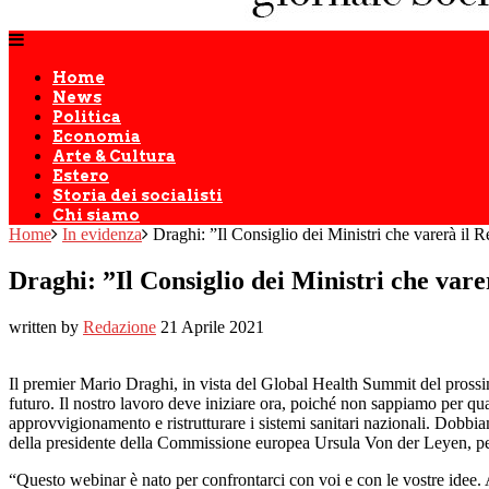
Home
News
Politica
Economia
Arte & Cultura
Estero
Storia dei socialisti
Chi siamo
Home
In evidenza
Draghi: ”Il Consiglio dei Ministri che varerà il R
Draghi: ”Il Consiglio dei Ministri che vare
written by
Redazione
21 Aprile 2021
Il premier Mario Draghi, in vista del Global Health Summit del prossi
futuro. Il nostro lavoro deve iniziare ora, poiché non sappiamo per q
approvvigionamento e ristrutturare i sistemi sanitari nazionali. Dobbia
della presidente della Commissione europea Ursula Von der Leyen, per q
“Questo webinar è nato per confrontarci con voi e con le vostre idee. 