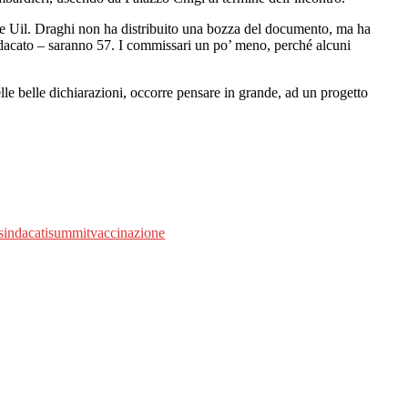
isl e Uil. Draghi non ha distribuito una bozza del documento, ma ha
indacato – saranno 57. I commissari un po’ meno, perché alcuni
elle belle dichiarazioni, occorre pensare in grande, ad un progetto
sindacati
summit
vaccinazione