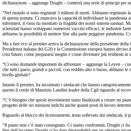
dichiarazione – aggiunge Draghi – conterrà una serie di principi per raf
“Nel mondo si sono registrati 3 milioni di morti. Abbiamo registrato l
di questa portata. Ci mancava la capacità di individuare la pandemia att
infermieri, il virus ha mostrato la fragilità dei nostri sistemi sanitari
scienziati hanno sviluppato numerosi vaccini efficaci, le industrie f
abbiamo la possibilità di mettere fine alla parte peggiore pandemia. C
Ma a fare eco al premier arriva la dichiarazione della presidente del
Presidenza italiana del G20 e la Commissione europea hanno deciso d
crisi future, come prepararsi meglio e come diventare più resilienti in
“Ci sono domande importanti da affrontare – aggiunge la Leyen – cosa 
che tutti i paesi, grandi o piccoli, con reddito alto o basso, abbiano 
livello globale?
Intanto il premier, ha incontrato i sindacati che hanno categoricament
questo il credo di Maurizio Landini leader della Cgil riguardo al recov
“C’è bisogno che questi investimenti siano finalizzati a creare un pia
progetto delle sei missioni indichi anche quanti posti di lavoro determi
Riguardo al blocco dei licenziamenti, tema sollevato dai sindacati, il
“Il piano non c’é stato consegnato. Ci siamo confrontati. Draghi ci ha 
fine dell’incontro Draghi ci ha dato disponibilità per un ulteriore inc