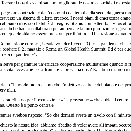
forzare i nostri sistemi sanitari, migliorare le nostre capacità di rispost
a peggiore contrazione dell’economia dai tempi della seconda guerra mond
raverso un sistema di allerta precoce. I nostri piani di emergenza erano 
. Ma abbiamo mostrato l’abilità di reagire. Stiamo combattendo il virus att
armaceutiche hanno collaborato per aumentare la loro produzione, i gove
omunque dobbiamo essere preparati per il futuro”. Una visione alquanto d
la Commissione europea, Ursula von der Leyen. “Questa pandemia ci ha d
i ospitare il 21 maggio a Roma un Global Health Summit. Ed è per ques
 un’era di pandemie”.
serve per garantire un’efficace cooperazione multilaterale quando si ri
le capacità necessarie per affrontare la prossima crisi? E, ultimo ma non
e detto “in modo molto chiaro che l’obiettivo centrale del piano e dei p
ery plan.
no straordinario per l’occupazione – ha proseguito – che abbia al centro
na. Questo è il punto centrale”.
 premier avrebbe risposto: “So che domani avrete un tavolo con il minist
chiesto la nostra idea, abbiamo ribadito di voler avere gli impatti occup
ontro dopo il primo di maggio”, dichiara il leader della Uil, Pierpaolo B