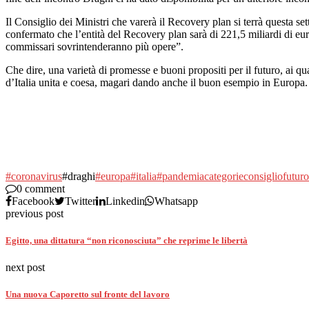
Il Consiglio dei Ministri che varerà il Recovery plan si terrà questa s
confermato che l’entità del Recovery plan sarà di 221,5 miliardi di eu
commissari sovrintenderanno più opere”.
Che dire, una varietà di promesse e buoni propositi per il futuro, ai qu
d’Italia unita e coesa, magari dando anche il buon esempio in Europa.
#coronavirus
#draghi
#europa
#italia
#pandemia
categorie
consiglio
futuro
0 comment
Facebook
Twitter
Linkedin
Whatsapp
previous post
Egitto, una dittatura “non riconosciuta” che reprime le libertà
next post
Una nuova Caporetto sul fronte del lavoro