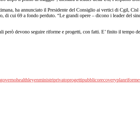
ettimana, ha annunciato il Presidente del Consiglio ai vertici di Cgil, C
ro, di cui 69 a fondo perduto. “Le grandi opere – dicono i leader del s
ali però devono seguire riforme e progetti, con fatti. E’ finito il tempo d
governo
health
leyen
ministri
privato
progetti
pubblico
recoveryplan
riforme