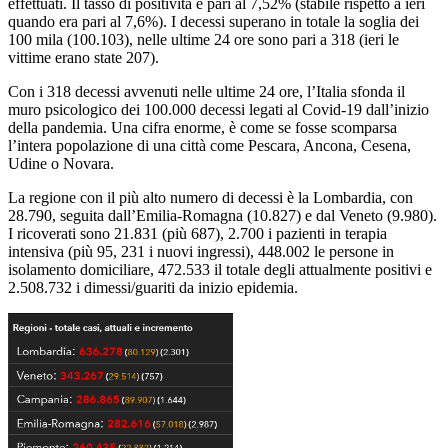
effettuati. Il tasso di positività è pari al 7,52% (stabile rispetto a ieri
quando era pari al 7,6%). I decessi superano in totale la soglia dei
100 mila (100.103), nelle ultime 24 ore sono pari a 318 (ieri le
vittime erano state 207).
Con i 318 decessi avvenuti nelle ultime 24 ore, l’Italia sfonda il
muro psicologico dei 100.000 decessi legati al Covid-19 dall’inizio
della pandemia. Una cifra enorme, è come se fosse scomparsa
l’intera popolazione di una città come Pescara, Ancona, Cesena,
Udine o Novara.
La regione con il più alto numero di decessi è la Lombardia, con
28.790, seguita dall’Emilia-Romagna (10.827) e dal Veneto (9.980).
I ricoverati sono 21.831 (più 687), 2.700 i pazienti in terapia
intensiva (più 95, 231 i nuovi ingressi), 448.002 le persone in
isolamento domiciliare, 472.533 il totale degli attualmente positivi e
2.508.732 i dimessi/guariti da inizio epidemia.