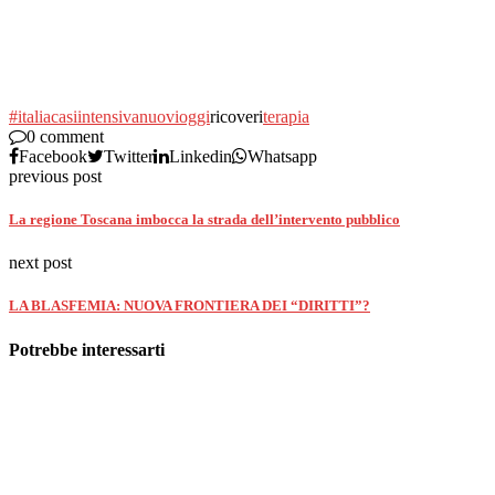
#italia
casi
intensiva
nuovi
oggi
ricoveri
terapia
0 comment
Facebook
Twitter
Linkedin
Whatsapp
previous post
La regione Toscana imbocca la strada dell’intervento pubblico
next post
LA BLASFEMIA: NUOVA FRONTIERA DEI “DIRITTI”?
Potrebbe interessarti