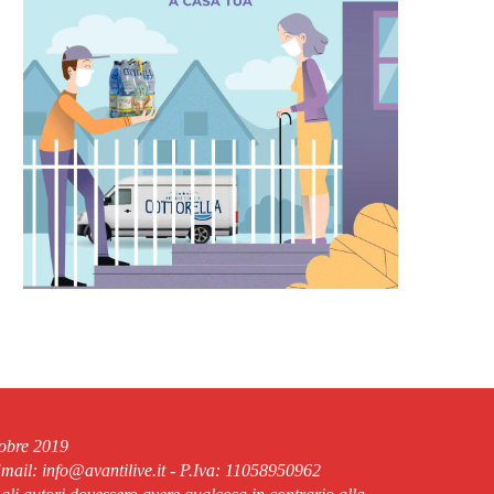
tobre 2019
ail: info@avantilive.it - P.Iva: 11058950962