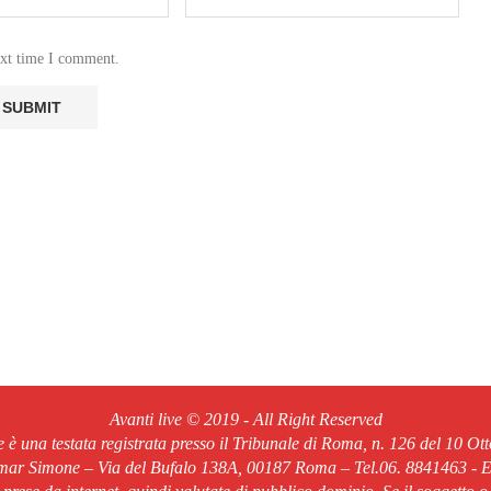
ext time I comment.
Avanti live © 2019 - All Right Reserved
ve è una testata registrata presso il Tribunale di Roma, n. 126 del 10 Ot
Omar Simone – Via del Bufalo 138A, 00187 Roma – Tel.06. 8841463 - Em