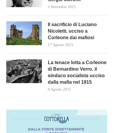
2 Settembre 2021
PRIME RICETTE DAL GOVERNO
L’ARMA PIÙ POTENTE DI PU
Il sacrificio di Luciano
MELONI PER IL CARO...
CONTRO L’UE È...
Nicoletti, ucciso a
5 Novembre 2022
27 Settembre 2022
Corleone dai mafiosi
17 Agosto 2021
La tenace lotta a Corleone
di Bernardino Verro, il
sindaco socialista ucciso
dalla mafia nel 1915
9 Agosto 2021