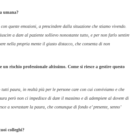
olore e la sofferenza umana?
 con queste emozioni, a prescindere dalla situazione che stiamo vivendo.
iuscire a dare al paziente sollievo nonostante tutto, e per non farlo sentire
ere nella propria mente il giusto distacco, che consenta di non
un rischio professionale altissimo. Come si riesce a gestire questo
?
tutti paura, in realtà più per le persone care con cui conviviamo e che
aura però non ci impedisce di dare il massimo e di adempiere al dovere di
iesce a sovrastare la paura, che comunque di fondo e’ presente, senno’
nti di dire ai tuoi colleghi?