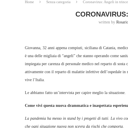
Home
Senza categoria
Coronavirus: Angeli in trinc
CORONAVIRUS:
written by
Rosari
Giovanna, 32 anni appena compiuti, siciliana di Catania, medico
è una delle migliaia di “angeli” che stanno operando come sanitar
impiegata per carenza di personale medico nel reparto di sosta ch
attivamente con il reparto di malattie infettive dell’ospedale 
vive l’Italia.
Le abbiamo fatto un’intervista per cap
Come vivi questa nuova drammatica e inaspettata esperie
La pandemia ha messo in stand by i progetti di tutti. La vivo co
che ogni situazione nuova non scevra da rischi che comporta.