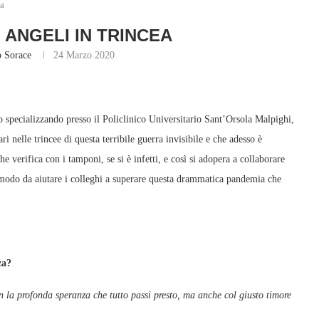
ea
 ANGELI IN TRINCEA
o Sorace
24 Marzo 2020
 specializzando presso il Policlinico Universitario Sant’Orsola Malpighi,
i nelle trincee di questa terribile guerra invisibile e che adesso è
e verifica con i tamponi, se si è infetti, e così si adopera a collaborare
in modo da aiutare i colleghi a superare questa drammatica pandemia che
ire meglio la situazione.
nza?
n la profonda speranza che tutto passi presto, ma anche col giusto timore