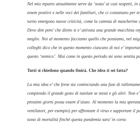
Nel mio reparto attualmente serve da ‘sosta’ ai casi sospetti, in 
essere positivi e nelle voci dei familiari, che ci contattano per t
turno emergono nuove criticità, come la carenza di mascherine chi
Devo dire pero’ che dietro si e’ attivata una grande macchina org
meglio. Noi al momento facciamo quello che possiamo, nel migli
colleghi dico che in questo momento ciascuno di noi e’ important
questo ‘nemico’. Mai come in questo periodo mi sono sentita p
Tutti si chiedono quando finirà.
La mia idea e’ che forse sta cominciando una fase di rallentamen
compiendo il grande gesto di tutelare se stessi e gli altri. Non e
prossimi giorni possa essere d’aiuto. Al momento la mia speranz
ventilatori, per esempio) per affrontare il virus e supportare il 
tasso di mortalità finché questa pandemia sara’ in corso.