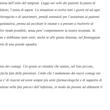
attesa dell’esito del tampone. Leggo nei volti dei pazienti la paura di
elefono, l’ansia di sapere. La situazione si evolve tutti i giorni ed ad ogni
rurgiche o di saturimetri, presidi essenziali per l’assistenza ai pazienti.
anizzativa, pronta ad ascoltare le istanze e a provare a risolverle al
or modo possibile, senza pero’ compromettere la nostra sicurezza. Ai
e e dobbiamo stare uniti, anche se alle giusta distanza, nel fronteggiare
arte di una grande squadra.
 Che idea ti sei fatta?
to dei contagi. Ciò grazie ai cittadini che stanno, nel loro piccolo,
’ facile fare delle previsioni. Credo che l’andamento dei nuovi contagi nei
a e’ di riuscire ad avere sempre più armi (farmacologiche e di supporto di
paziente nelle fasi precoci dell’infezione, in modo da provare ad abbattere il