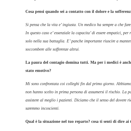
Cosa pensi quando sei a contatto con il d
Si pensa che la vita e’ ingiusta. Un medico ha sempre a che fare
In questo caso e’ essenziale la capacita’ di essere empatici, per r
solo nella sua battaglia. E’ panche importante riuscire a manten
soccombere alle sofferenze altrui.
La paura del contagio domina tutti. Ma per i medici è anche 
stato emotivo
Mi sono confrontata coi colleghi fin dal primo giorno. Abbiamo 
non hanno scelto in prima persona di assumersi il rischio. La p
assistere al meglio i pazienti. Diciamo che il senso del dovere r
saremmo incoscienti.
Qual è la situazione nel tuo reparto? cosa ti se